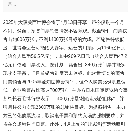
票…
2025年大阪关西世博会将于4月13日开幕，距今仅剩一个月
不到。然而，预售门票销售情况不容乐观。截至5日，门票仅
售出约806万张，不到1400万张目标的六成。若销售持续低
迷，世博会运营可能陷入赤字。运营费用预计为1160亿日元
（约合人民币56.5亿元），其中969亿日元（约合人民币47.2
亿元）依赖门票收入。按计划，需售出1840万张门票才能实
现收支平衡，但目前销售进度远未达标。此次世博会的预售
门票销售与2005年爱知世博会持平，但个人购票比例明显偏
低，企业购票占比高达700万张。主办方日本国际博览协会事
务总长石毛博行曾表示，1400万张是“雄心勃勃的目标”，并
强调将努力实现2300万张的总销售目标。为提振销售，主办
方已简化购票流程，取消电子票和预约入场的强制要求，并
将在会场销售当日票。此外，4月上旬的“测试运行”活动吸引