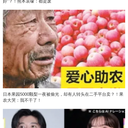
好”？！熊本哀嚎：都是废
日本果园5000颗梨一夜被偷光，却有人转头在二手平台卖？！果
农大哭：我不干了！