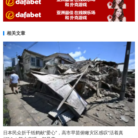
相关文章
日本民众折千纸鹤献“爱心”，高市早苗俯瞰灾区感叹“活着真