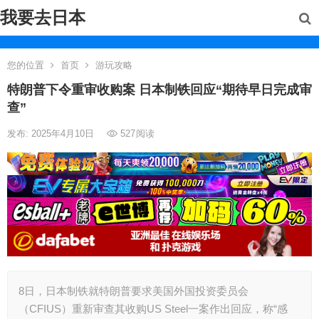
我要去日本
您的位置
首页
游玩攻略
特朗普下令重审收购案 日本制铁回应“期待早日完成审
查”
发布: 2025年4月10日
527
阅读
8日，日本制铁就特朗普要求美国外国投资委员会
（CFIUS）重新审查其收购US Steel一案作出回应，称“感