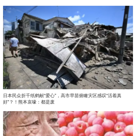
日本民众折千纸鹤献“爱心”，高市早苗俯瞰灾区感叹“活着真
好”？！熊本哀嚎：都是废