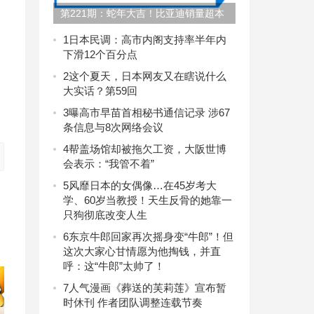
第221期：蛇年大吉！比亚迪销量超本
田；国民巨星正式宣布退圈？福岛核污
1
日本民调：高市内阁支持率半年内
下滑12个百分点
染水中方检测结果已出 | 百通板
2
这个夏天，日本网友又在瞎说什么
大实话？第59回
3
曝高市早苗首相秘书通信记录 涉67
条信息与8次网络会议
4
帮盖场馆却被拖欠工资，大阪世博
会表示：“我管不着”
5
风靡日本的女偶像…在45岁考大
学、60岁当教授！天生反骨的她靠一
只狗彻底改变人生
6
东京牛郎回家再次摇身变“牛郎”！但
这次大家心甘情愿为他掏钱，并直
呼：这“牛郎”太帅了！
7
人气漫画《葬送的芙莉莲》宣布暂
时休刊 作者团队调整连载节奏