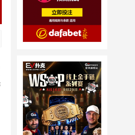
张
暴
在