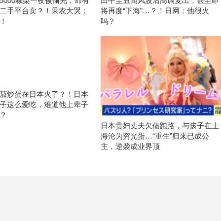
5000颗梨一夜被偷光，却有
田中圭丑闻风波后高调复出，甚至即
二手平台卖？！果农大哭：
将再度“下海”…？！日网：他很火
！
吗？
茄炒蛋在日本火了？！日本
子这么爱吃，难道他上辈子
？
日本贵妇丈夫欠债跑路，与孩子在上
海沦为穷光蛋…“重生”归来已成公
主，逆袭成业界顶