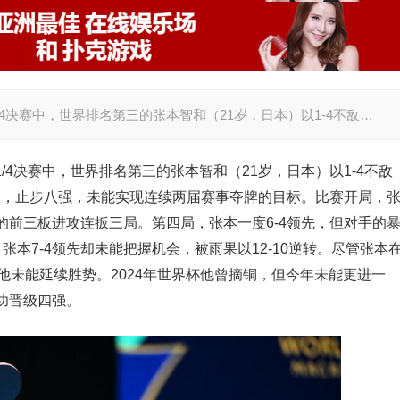
1/4决赛中，世界排名第三的张本智和（21岁，日本）以1-4不敌…
1/4决赛中，世界排名第三的张本智和（21岁，日本）以1-4不敌
），止步八强，未能实现连续两届赛事夺牌的目标。比赛开局，
势的前三板进攻连扳三局。第四局，张本一度6-4领先，但对手的
张本7-4领先却未能把握机会，被雨果以12-10逆转。尽管张本
他未能延续胜势。2024年世界杯他曾摘铜，但今年未能更进一
功晋级四强。