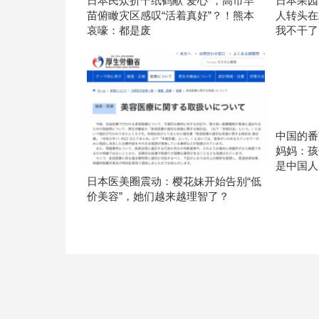
日本民众折千纸鹤献“爱心”，高市早
日本果园
苗俯瞰灾区感叹“活着真好”？！熊本
人转头在
哀嚎：都是废
我不干了
中国的番
妈妈：孩
是中国人
日本医美圈震动：樱花妹开始告别“低
价美容”，她们越来越理智了？