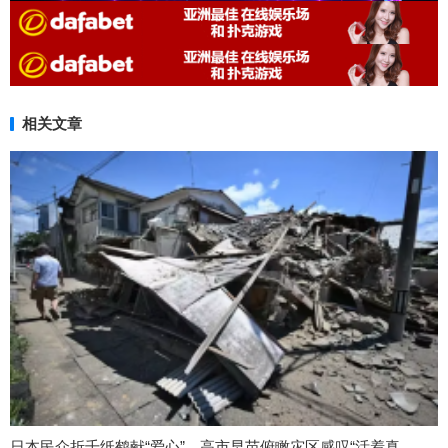
相关文章
日本民众折千纸鹤献“爱心”，高市早苗俯瞰灾区感叹“活着真