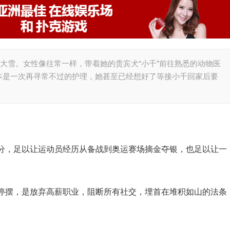
的大雪。女性像往常一样，带着她的贵宾犬“小千”前往熟悉的动物医
本是一次再寻常不过的护理，她甚至已经想好了等接小千回家后要
分，足以让运动员经历从备战到奥运赛场摘金夺银，也足以让一
停摆，是放弃高薪职业，阻断所有社交，埋首在堆积如山的法条