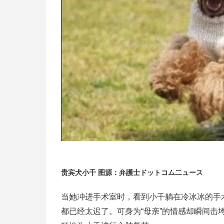
贵宾犬小千 图源：弁護士ドットコム二ュース
当她冲进手术室时，看到小千躺在冷冰冰的手
都已经太迟了。可身为“母亲”的情感却瞬间