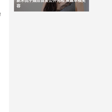
新木优子婚后首度公开亮相 展露幸福笑
容
时