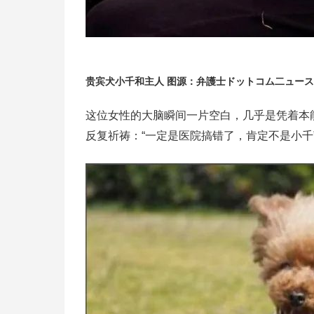
贵宾犬小千和主人 图源：弁護士ドットコム二ュース
这位女性的大脑瞬间一片空白，几乎是凭着本
反复祈祷：“一定是医院搞错了，肯定不是小千