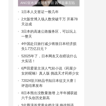
ANO宣布退出冠名节目 因节目暴言陷
舆论纠纷？
1
日本人文签证一般几年
2
大阪世博入场人数突破千万 开幕78
天达成
3
日本的高速公路服务区，可以玩上
一整天
4
中国赴日旅行减少将致日本经济损
失1.7万亿日元？
5
2025年了，日本网友又在瞎说什么
大实话！
6
芦田爱菜主演人气轻小说《药屋少
女的呢喃》真人版 挑战天才药师少女
7
2024笹川杯品书知日本征文大赛丨
评选结果发布
8
日本熊出没数量激增 上半年捕获超
六千头创历史新高
9
志尊淳首度黄金档主演 挑战韩语