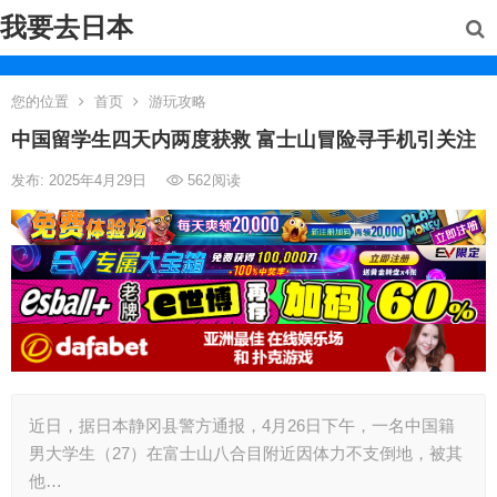
我要去日本
您的位置
首页
游玩攻略
中国留学生四天内两度获救 富士山冒险寻手机引关注
发布: 2025年4月29日
562
阅读
近日，据日本静冈县警方通报，4月26日下午，一名中国籍
男大学生（27）在富士山八合目附近因体力不支倒地，被其
他…