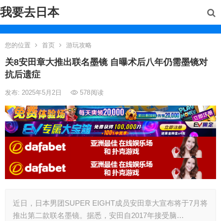
我要去日本
您的位置
首页
游玩攻略
关8安田章大推出联名墨镜 自曝术后八年仍需墨镜对
抗后遗症
发布: 2025年5月2日
578
阅读
近日，日本男团SUPER EIGHT成员安田章大宣布将于7月将
推出第二款联名墨镜。据悉，安田自2017年接受脑…