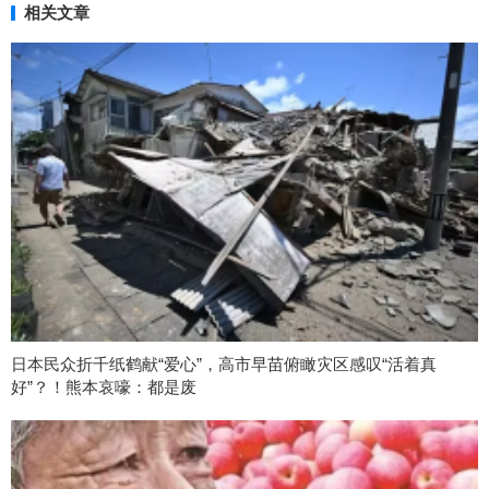
相关文章
日本民众折千纸鹤献“爱心”，高市早苗俯瞰灾区感叹“活着真
好”？！熊本哀嚎：都是废