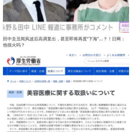
田中圭丑闻风波后高调复出，甚至即将再度“下海”…？！日网：
他很火吗？