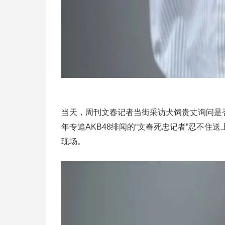
当天，周刊文春记者当街采访犬饲贵丈询问是
年专追AKB48绯闻的“文春死忠记者”忍不
现场。