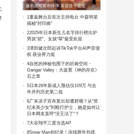
藤田妮可宣布怀孕 喜迎首个宝宝
尤
1
重返舞台后首次主持电台 中森明菜
物
揭秘“封印曲”
2
2025年日本新生儿名字排行榜出炉
男孩“碧”、女孩“翠”最受欢迎
3
津田健次郎起诉TikTok平台AI声音侵
权 获业界力挺
4
自然的神秘包围下的祈祷空间・
Gangar Valley：大坂寛《神的存在》
石之章
5
日本26年新成人预估仅109万 与去
年并列历史第二低
6
广末凉子宣布复出却遭群嘲？从“世
纪末美少女”到殴打护士，她是如何让
日本网友直呼“没王法了”？
7
大谷翔平三度当选AP
8
Snow Man创纪录！连续两年包揽