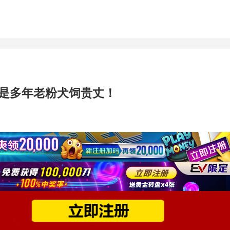
是多年老粉犬饲贵丈！