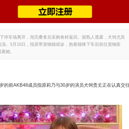
地下停车场离开，泡完桑拿后采购食材返回。据熟人透露，犬饲尤其
汤。5月10日，指原带宠物猫就诊，抱着猫咪下车后前往宠物医
视着她。
岁的前AKB48成员指原莉乃与30岁的演员犬饲贵丈正在认真交