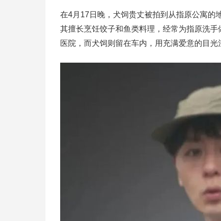
在4月17日晚，犬饲贵丈被拍到从指原公寓
其擅长烹饪饺子和鱼类料理，经常为指原洗手
医院，而犬饲则留在车内，用充满爱意的目光