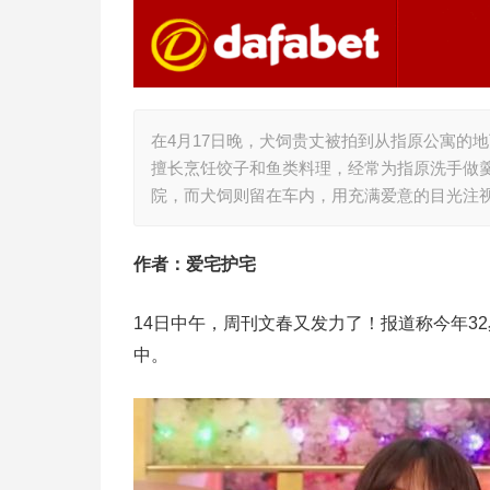
在4月17日晚，犬饲贵丈被拍到从指原公寓的
擅长烹饪饺子和鱼类料理，经常为指原洗手做羹
院，而犬饲则留在车内，用充满爱意的目光注
作者：爱宅护宅
14日中午，周刊文春又发力了！报道称今年32
中。