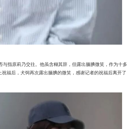
否与指原莉乃交往。他虽含糊其辞，但露出腼腆微笑，作为十多
住送上祝福后，犬饲再次露出腼腆的微笑，感谢记者的祝福后离开了