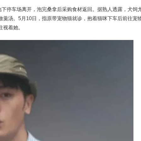
的地下停车场离开，泡完桑拿后采购食材返回。据熟人透露，犬饲
做羹汤。5月10日，指原带宠物猫就诊，抱着猫咪下车后前往宠
注视着她。