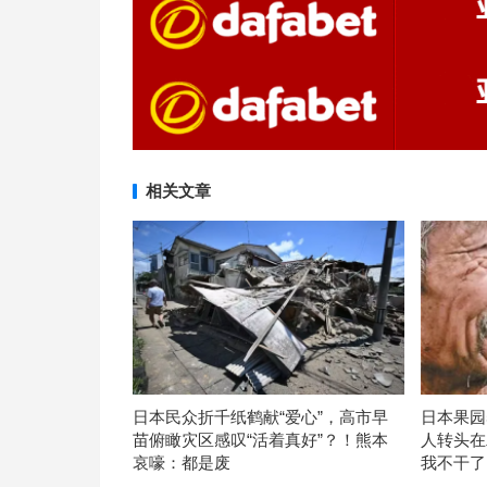
相关文章
日本民众折千纸鹤献“爱心”，高市早
日本果园
苗俯瞰灾区感叹“活着真好”？！熊本
人转头在
哀嚎：都是废
我不干了