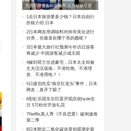
关西世博警备时薪飙升 人力短缺引发
招聘竞争白热化
1
去日本旅游要多少钱？日本自由行
价格介绍 日本
2
日本网友用调味料对帅哥美女进行
分类，你最喜欢哪个系的颜呢？
3
日本最大旅行社预测今年访日游客
将减少 中国游客减少成主因
4
嫁到荷兰住进豪宅，日本太太却被
丈夫活活逼疯：不准吃饱、不准理
发、不准用电？！
5
日媒也吃瓜“南京红老头”事件，日本
网友：真开了眼了
6
彩虹乐团东京巨蛋开唱庆祝hyde生
日 5万粉丝齐放礼花
7
Netflix真人秀《不良恋爱》破例速推
第二季
8
日本附近二氧化碳浓度创观测史新