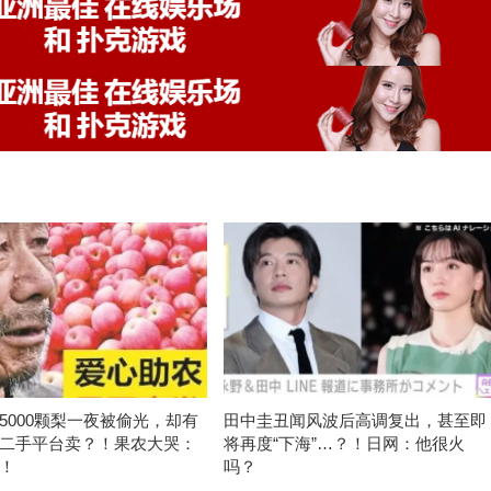
5000颗梨一夜被偷光，却有
田中圭丑闻风波后高调复出，甚至即
二手平台卖？！果农大哭：
将再度“下海”…？！日网：他很火
！
吗？