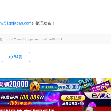
w.51gojapan.com
）整理发布！
www.51gojapan.com/15740.html
54
赞