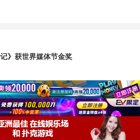
舟记》获世界媒体节金奖