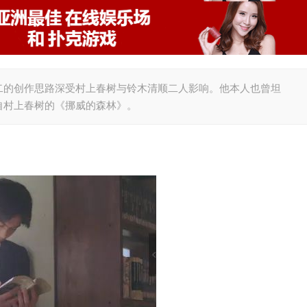
二的创作思路深受村上春树与铃木清顺二人影响。他本人也曾坦
自村上春树的《挪威的森林》。