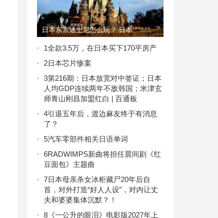
日本东京迪士尼怎么玩？ 日本
1
全款3.5万，在日本买下170平房产
2
日本芯片惨案
3
第216期：日本放宽对中签证；日本
人均GDP连续两年不敌韩国；米津玄
师青山刚昌加盟红白 | 百通板
4
引退五年后，渡边麻友终于有消息
了？
5
汽车零部件相关日语单词
6
RADWIMPS新曲将担任晨间剧《红
豆面包》主题曲
7
日本母亲杀女冰柜藏尸20年后自
首，对外打造“好人人设”，对内让丈
夫和婆婆集体沉默？！
8
《一公升的眼泪》电影版2027年上