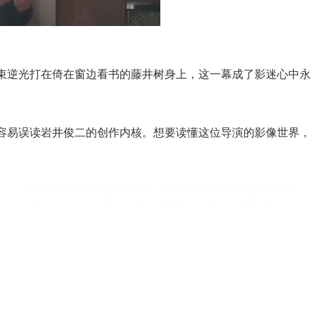
束逆光打在倚在窗边看书的藤井树身上，这一幕成了影迷心中永
容易误读岩井俊二的创作内核。想要读懂这位导演的影像世界，