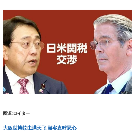
图源:ロイター
大阪世博蚊虫满天飞 游客直呼恶心