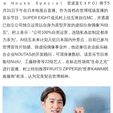
ａ Ｈｏｕｓｅ Ｓｐｅｃｉａｌ 音道楽ＥＸＰＯ》将于5
月31日下午在日本电视台直播。作为首档在世博现场直播的
音乐节目，SUPER EIGHT成员村上信五将担任MC，并透露
已创立公司独立运营以自身为原型开发的虚拟分身偶像“AI信
五”。村上表示：“公司100%自资运营，连隐私条款制定都亲
力亲为”。AI信五未来计划入驻日本国内外景点，目前已参与
世博宣传片拍摄。除虚拟偶像事业外，他还兼任农业娱乐融
合企业NOUTAS的开发顾问，可谓身兼数职。该音乐节目将
集结NiziU、工藤静香等22组艺人，在标志性场馆“生命之光”
进行直播。村上特别推荐FRUITS ZIPPER的“世界KAWAII民
族服饰”表演，认为完美契合世博精神。