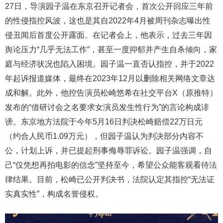
27日，导演园子温在东京召开记者会，首次公开回应三年前
的性侵指控风波，这也是其自2022年4月被周刊杂志曝出性
侵丑闻后首度公开露面。在记者会上，他表示，过去三年因
舆论压力“几乎无法工作”，甚至一度抑郁并产生自杀倾向，家
庭与经济状况也陷入困境。园子温一直否认指控，并于2022
年起诉报道媒体，最终在2023年12月以删除相关网络文章达
成和解。此外，他控告演员松崎悠希在社交平台X（原推特）
发布的“借研讨会之名要求女演员发生性行为”的言论构成诽
谤。东京地方法院于今年5月16日判决松崎赔偿22万日元
（约合人民币1.09万元），但园子温认为判决部分内容不
公，计划上诉，并已提起刑事侮辱罪诉讼。园子温强调，自
己“仅凭想再拍电影的信念”坚持至今，希望公众能客观看待法
律结果。目前，松崎已公开判决书，法院认定其指控“无法证
实真实性”，构成名誉侵权。