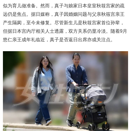
似为育儿做准备。然而，真子与娘家日本皇室秋筱宫家的疏
远仍是焦点。据日媒称，真子因婚姻问题与父亲秋筱宫亲王
产生隔阂，至今未修复。尽管新生儿是秋筱宫家首位孙辈，
但据日本宫内厅相关人士透露，双方关系仍显冷淡。随着9月
悠仁亲王成年礼临近，真子是否返日出席亦成关注点。