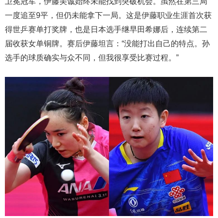
卫冕冠军，伊藤美诚始终未能找到突破机会。虽然在第三局
一度追至9平，但仍未能拿下一局。这是伊藤职业生涯首次获
得世乒赛单打奖牌，也是日本选手继早田希娜后，连续第二
届收获女单铜牌。赛后伊藤坦言：“没能打出自己的特点。孙
选手的球质确实与众不同，但我很享受比赛过程。”