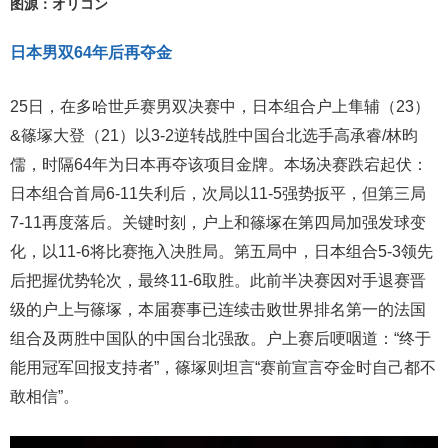
图源：オリコン
日本男双64年后再夺金
25日，在多哈世乒赛男双决赛中，日本组合户上隼辅（23）
&篠塚大登（21）以3-2逆转战胜中国台北选手高承睿/林昀
儒，时隔64年为日本再夺该项目金牌。本场决赛跌宕起伏：
日本组合首局6-11失利后，次局以11-5强势扳平，但第三局
7-11再度落后。关键时刻，户上和篠塚在第四局加强发球变
化，以11-6将比赛拖入决胜局。第五局中，日本组合5-3领先
后把握优势轮次，最终11-6取胜。此前半决赛因对手退赛晋
级的户上与篠塚，本届赛事已连续击败世界排名第一的法国
组合及两胜中国队的中国台北强敌。户上赛后哽咽道：“终于
能用冠军回报支持者”，篠塚则坦言“赛前宣言夺金时自己都不
敢相信”。