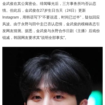
金武俊在其公寓密会。绯闻曝光后，三方事务所均否认恋
情。但此后，金武俊在27岁生日当天（24日）更新
Instagram，用韩语写下“不要说谎，时间已过半”，疑似回应
风波。由于永野与田中圭已否认恋情，金武俊的模糊表态引
发网友猜测。据悉，金武俊与永野合作日剧《主播》后戏份
锐减，韩国网友要求其“说明全部事实”。