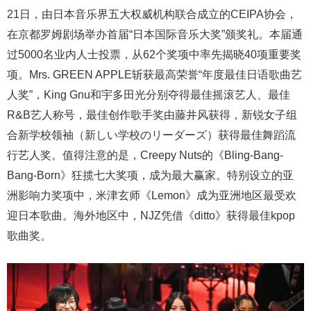
21日，由日本音乐界五大权威机构联合成立的CEIPA协会，
在京都罗姆剧场举办首届“日本国际音乐大奖”颁奖礼。本届通
过5000名业内人士投票，从62个奖项中率先揭晓40项重要奖
项。Mrs. GREEN APPLE斩获最高荣誉“年度最佳日语歌曲艺
人奖”，King Gnu和宇多田光分别夺得最佳摇滚艺人、最佳
R&B艺人称号，最佳创作歌手奖由藤井风获得，新锐女子组
合新学校领袖（新しい学校のリーダーズ）获得最佳舞蹈流
行艺人奖。值得注意的是，Creepy Nuts的《Bling-Bang-
Bang-Born》狂揽七大奖项，成为最大赢家。特别设立的亚
洲影响力奖项中，米津玄师《Lemon》成为亚洲地区最受欢
迎日本歌曲。海外地区中，NJZ凭借《ditto》获得最佳kpop
歌曲奖。