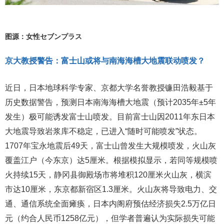
图源：女性セブンプラス
京大教授警告：富士山或将与南海海槽大地震联动喷发？
近日，日本地球科学专家、京都大学名誉教授镰田浩毅基于
历史数据警告，预测日本南海海槽大地震（预计2035年±5年
发生）极可能诱发富士山喷发。目前富士山因2011年东日本
大地震导致岩浆库不稳定，已进入“随时可能喷发”状态。
1707年宝永地震后49天，富士山曾发生大规模喷发，火山灰
覆盖江户（今东京）达5厘米。根据模拟显示，若同等规模喷
火持续15天，静冈县御殿场市将堆积120厘米火山灰，横滨
市达10厘米，东京都新宿区1.3厘米。火山灰将导致电力、交
通、通信系统全面瘫痪，日本内阁府预估经济损失2.5万亿日
元（约合人民币1258亿元），但学者普遍认为实际损失可能