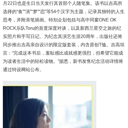
月22日也是生日当天发行其首部个人随笔集。该书以吉高所
选择的“食”“演”“梦”“恋”等54个汉字为主题，记录其独特的人生
思考，并附亲笔插画。特别企划包括与高中同窗ONE OK
ROCK乐队Toru的首度深度对谈，以及新西兰星空之旅的纪
实照片和手写日记。为纪念其演艺生涯20周年，出版社还将
同步推出吉高亲自设计的限定版套装，内含原创T恤。吉高坦
言：“完成这本书后，羞耻感比成就感更强烈，但希望它能成
为读者生活中的轻松读物。”据悉，新书发售纪念活动详情将
通过特设网站公布。