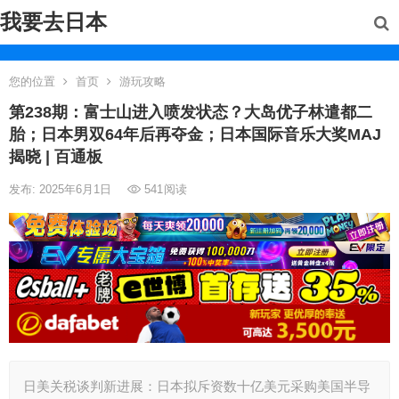
我要去日本
您的位置
首页
游玩攻略
第238期：富士山进入喷发状态？大岛优子林遣都二
胎；日本男双64年后再夺金；日本国际音乐大奖MAJ
揭晓 | 百通板
发布: 2025年6月1日
541
阅读
日美关税谈判新进展：日本拟斥资数十亿美元采购美国半导