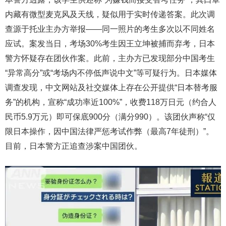
内藏有微型麦克风及天线，疑似用于实时传递答案。此次调
查源于托业主办方举报——同一照片的考生多次以不同姓名
应试。案发当日，考场30%考生因王立坤被捕而弃考，日本
警方怀疑存在团伙作案。此前，主办方已发现部分中国考生
“异常高分”或“考场内不停低声说中文”等可疑行为。日本媒体
调查发现，中文网站及社交媒体上存在公开提供“日本替考服
务”的机构，宣称“成功率近100%”，收费118万日元（约合人
民币5.9万元）即可保底900分（满分990）。该团伙声称“仅
限日本操作，因中国法律严惩考试作弊（最高7年徒刑）”。
目前，日本警方正追查涉案中国团伙。