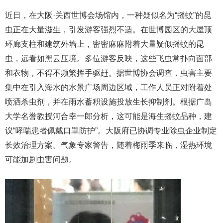
近日，在大阪·关西世博会场馆内，一种疑似名为“摇蚊”的昆
虫正在大量滋生，引发游客强烈不适。在世博园区的大屋顶
环廊支柱和建筑外墙上，密密麻麻附着大量疑似摇蚊的昆
虫，远看如黑云压境。多位游客反映，这些飞虫常扑向面部
和衣物，不得不频繁挥手驱赶。据世博协会调查，虫害主要
集中在引入海水的水景广场周边区域，工作人员正对附着处
喷洒杀虫剂，并在雨水蓄积设施投放生长抑制剂。根据广岛
大学名誉教授河合幸一郎分析，这可能是海生摇蚊品种，建
议“哮喘患者佩戴口罩防护”。大阪府已协调专业除虫企业制定
长效治理方案。气象专家警告，随着梅雨季来临，湿热环境
可能加剧虫害问题。