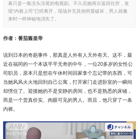
幕只是一集没头没尾的电视剧。不久后她再次返回住所，发
现“内裤上司”已经离开，现场并无其他明显破坏，男人就像
来时一样神秘地消失了。
作者：番茄酱皇帝
说到日本的奇葩事件，那真是人外有人天外有天。这不，最
近在福冈的一个本该平平无奇的中午，一位20多岁的女性公
司职员，原本只是想在午休时间回家拿个忘记带的东西，可
当她风风火火地回到自己公寓，打开家门走进卧室的一瞬间
却愣住了。迎接她的不是安静的房间，也不是熟悉的床铺，
而是一个货真价实、肉眼可见的男人。而且，他只穿了一条
内裤。