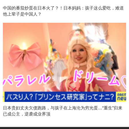
中国的番茄炒蛋在日本火了？！日本妈妈：孩子这么爱吃，难道
他上辈子是中国人？
日本贵妇丈夫欠债跑路，与孩子在上海沦为穷光蛋…“重生”归来
已成公主，逆袭成业界顶