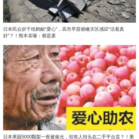
日本民众折千纸鹤献“爱心”，高市早苗俯瞰灾区感叹“活着真
好”？！熊本哀嚎：都是废
日本果园5000颗梨一夜被偷光，却有人转头在二手平台卖？！果