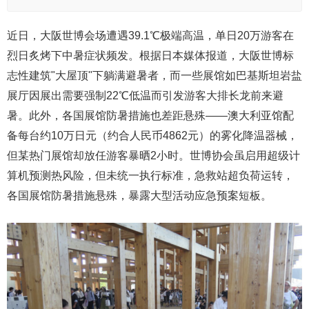
近日，大阪世博会场遭遇39.1℃极端高温，单日20万游客在
烈日炙烤下中暑症状频发。根据日本媒体报道，大阪世博标
志性建筑"大屋顶"下躺满避暑者，而一些展馆如巴基斯坦岩盐
展厅因展出需要强制22℃低温而引发游客大排长龙前来避
暑。此外，各国展馆防暑措施也差距悬殊——澳大利亚馆配
备每台约10万日元（约合人民币4862元）的雾化降温器械，
但某热门展馆却放任游客暴晒2小时。世博协会虽启用超级计
算机预测热风险，但未统一执行标准，急救站超负荷运转，
各国展馆防暑措施悬殊，暴露大型活动应急预案短板。