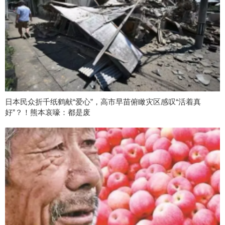
日本民众折千纸鹤献“爱心”，高市早苗俯瞰灾区感叹“活着真
好”？！熊本哀嚎：都是废