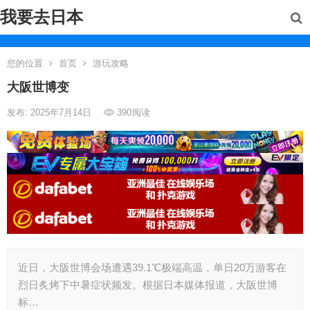
我要去日本
您的位置
首页
游玩攻略
大阪世博变
发布: 2025年7月14日
390
阅读
近日，大阪世博会场遭遇39.1℃极端高温，单日20万游客在
烈日炙烤下中暑症状频发。根据日本媒体报道，大阪世博
标…