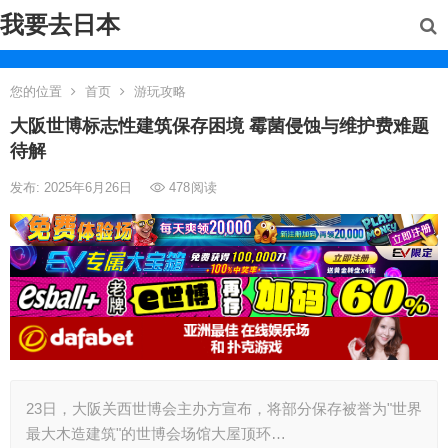
我要去日本
您的位置
首页
游玩攻略
大阪世博标志性建筑保存困境 霉菌侵蚀与维护费难题
待解
发布: 2025年6月26日
478
阅读
23日，大阪关西世博会主办方宣布，将部分保存被誉为"世界
最大木造建筑"的世博会场馆大屋顶环…