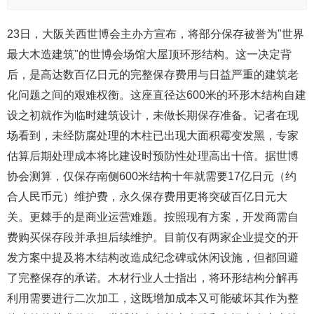
23日，大阪关西世博会主办方宣布，将部分保存被誉为"世界
最大木造建筑"的世博会场馆大屋顶环形结构。这一决定背
后，是高达数百亿日元的完整保存费用与日益严重的建筑老
化问题之间的艰难权衡。这座直径达600米的环形木结构自建
设之初就作为临时建筑设计，未做长期保存准备。记者在现
场看到，未经防腐处理的木柱已出现大面积霉变发黑，专家
估算后期处理成本将比建设时预防性处理高出十倍。据世博
协会测算，仅保存南侧600米结构十年就需要17亿日元（约
合人民币元）维护费，永久保存费用更将突破百亿日元大
关。更棘手的是商业运营难题。按照现有方案，开发商需自
费购买保存段并承担后续维护。目前仅有两家企业提交的开
发方案中提及将木结构改造成纪念碑或休闲设施，但都回避
了完整保存的承诺。木材行业人士指出，将环形结构分解再
利用需要进行二次加工，这既增加成本又可能破坏其作为整