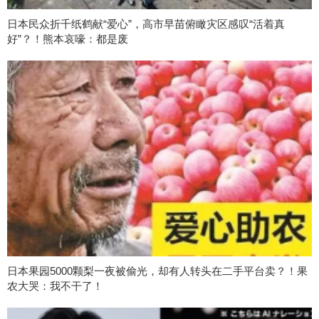
日本民众折千纸鹤献“爱心”，高市早苗俯瞰灾区感叹“活着真
好”？！熊本哀嚎：都是废
日本果园5000颗梨一夜被偷光，却有人转头在二手平台卖？！果
农大哭：我不干了！