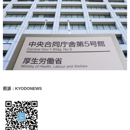
图源：KYODONEWS