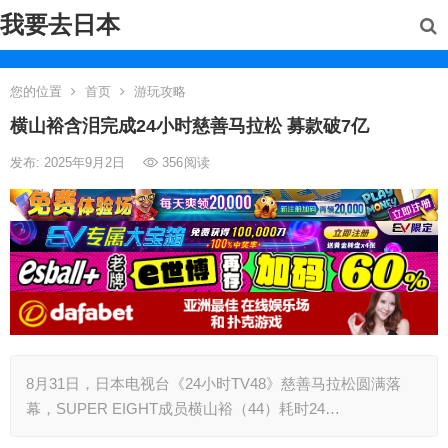
我要去日本
您的位置
首页
游玩攻略
横山裕含泪完成24小时慈善马拉松 募款破7亿
发布: 2025年9月2日
356
阅读
8月31日，日本电视台《24小时TV48》慈善马拉松圆满落
幕，SUPER EIGHT成员横山裕（44）耗时24…