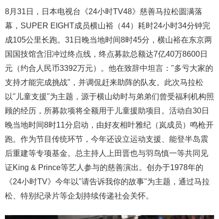
8月31日，日本电视台《24小时TV48》慈善马拉松圆满落
幕，SUPER EIGHT成员横山裕（44）耗时24小时34分钟完
成105公里长跑。31日晚当地时间8时45分，横山裕在东京两
国国技馆含泪冲过终点线，终点募款总额达7亿40万8600日
元（约合人民币3392万元）。他在致辞中坦言："多亏大家的
支持才能完成挑战"，并调侃赶来助阵的队友。此次马拉松
以"儿童支援"为主题，源于横山幼时与弟弟们曾受福利机构照
顾的经历，所募款项将全额用于儿童援助项目。活动自30日
晚当地时间8时11分启动，由好友相叶雅纪（岚成员）鸣枪开
跑。作为节目传统环节，今年还设立运动支援、能登半岛震
后重建等专项基金。总主持人上田晋也与羽鸟慎一等共同见
证King & Prince等艺人参与的慈善演出。创办于1978年的
《24小时TV》今年以"请告诉我你的故事"为主题，通过马拉
松、特别纪录片等企划持续传递社会关怀。