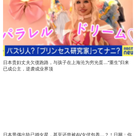
日本贵妇丈夫欠债跑路，与孩子在上海沦为穷光蛋…“重生”归来
已成公主，逆袭成业界顶
日本男偶出轨已婚女星，甚至还曾被AV女优包养…？！日网：你