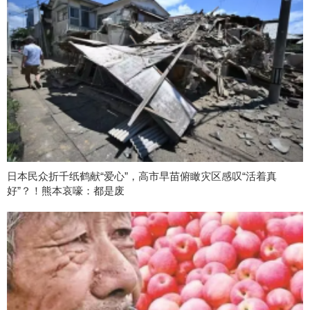
日本民众折千纸鹤献“爱心”，高市早苗俯瞰灾区感叹“活着真
好”？！熊本哀嚎：都是废