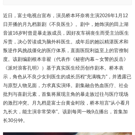
近日，富士电视台宣布，演员桥本环奈将主演2026年1月12
日开播的月九档新剧《不良医生》。剧中，她饰演的田上湖
音波16岁时曾是暴走族成员，因好友车祸丧生而受主治医生
斥责，决心苦读成为脑外科医生。成年后的她以精湛医术和
叛逆作风挑战僵化的医疗体系，直面医院利益至上的官僚制
度。该剧编剧根本非翟（代表作《秘密内幕～女警的反击》
《派对浪客孔明》）基于真实医生经历创作剧本。桥本表
示，角色从不良少女到医生的成长历程“充满魄力”，并透露已
与原型人物见面，力求真实演绎。剧集融合热血医疗、社会
批判与喜剧元素，首集将展现主角的暴走族过往与医疗现场
的激烈冲突。月九档是富士台黄金时段，桥本坦言“从小看月
九长大，能主演非常荣幸”。该剧每周一晚9点播出，首集加
长30分钟。