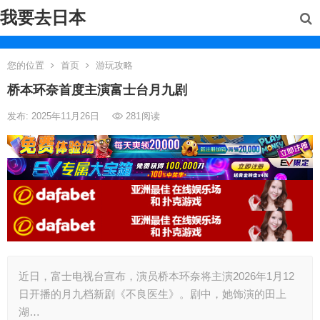
我要去日本
您的位置
首页
游玩攻略
桥本环奈首度主演富士台月九剧
发布: 2025年11月26日
281
阅读
近日，富士电视台宣布，演员桥本环奈将主演2026年1月12
日开播的月九档新剧《不良医生》。剧中，她饰演的田上
湖…