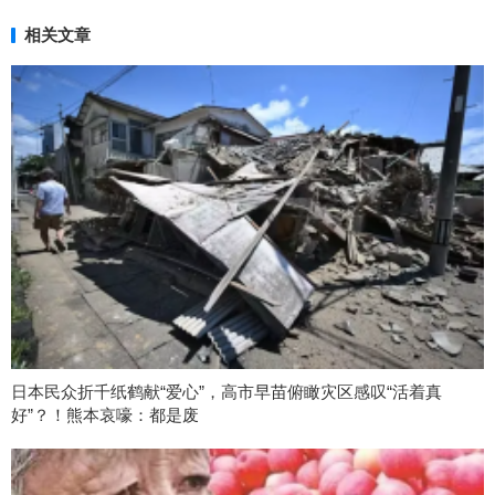
相关文章
日本民众折千纸鹤献“爱心”，高市早苗俯瞰灾区感叹“活着真
好”？！熊本哀嚎：都是废