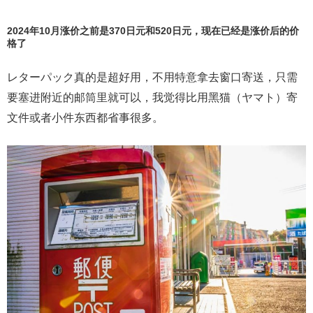
2024年10月涨价之前是370日元和520日元，现在已经是涨价后的价
格了
レターパック真的是超好用，不用特意拿去窗口寄送，只需
要塞进附近的邮筒里就可以，我觉得比用黑猫（ヤマト）寄
文件或者小件东西都省事很多。