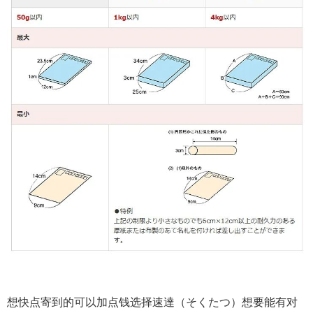
想快点寄到的可以加点钱选择速達（そくたつ）想要能有对