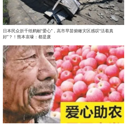
日本民众折千纸鹤献“爱心”，高市早苗俯瞰灾区感叹“活着真
好”？！熊本哀嚎：都是废