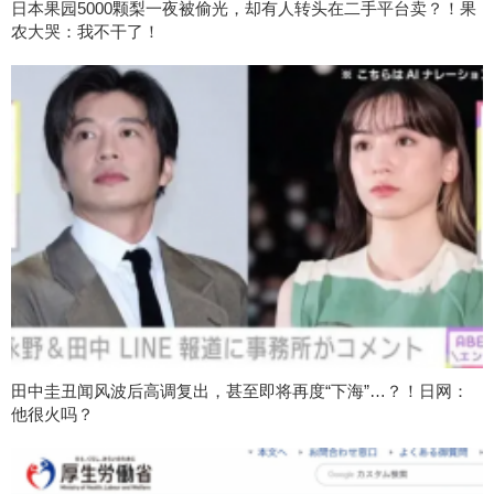
日本果园5000颗梨一夜被偷光，却有人转头在二手平台卖？！果
农大哭：我不干了！
田中圭丑闻风波后高调复出，甚至即将再度“下海”…？！日网：
他很火吗？