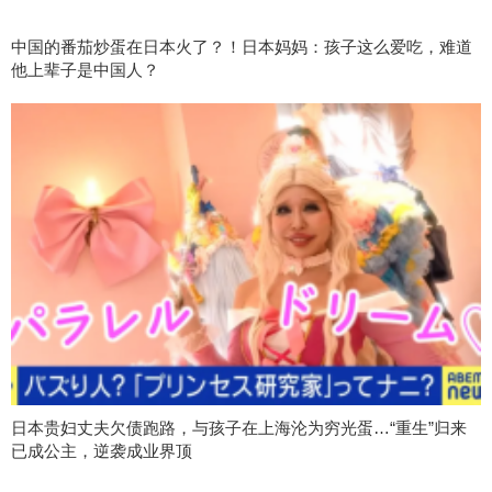
中国的番茄炒蛋在日本火了？！日本妈妈：孩子这么爱吃，难道
他上辈子是中国人？
日本贵妇丈夫欠债跑路，与孩子在上海沦为穷光蛋…“重生”归来
已成公主，逆袭成业界顶