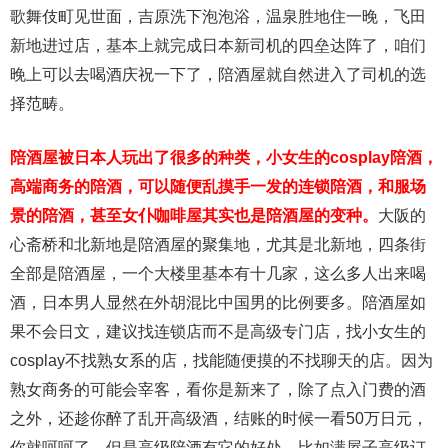
歌舞伎町见世面，吉原洗下泡泡浴，温泉胜地住一晚，飞田
新地进过店，基本上就完成日本新司机的四垒达阵了，咱们
晚上可以去喝酒庆祝一下了，陪酒屋就自然进入了司机的选
择范畴。
陪酒屋被日本人玩出了很多的种类，小女生的cosplay陪酒，
高端商务的陪酒，可以随便乱摸手一发的连锁陪酒，和服场
景的陪酒，甚至女仆咖啡屋其实也是陪酒屋的变种。
大阪的
心斋桥和北新地是陪酒屋的聚集地，尤其是北新地，四条街
全部是陪酒屋，一个大楼里基本有十几家，这么多人出来喝
酒，日本男人显然在外胡混比中国男的比例要多。陪酒屋如
果不会日文，建议找连锁店而不是高级专门店，找小女生的
cosplay不找熟女系的店，找能随便摸的不找聊天的店。因为
熟女商务的可能会宰客，看你是新来了，除了点入门费的酒
之外，还趁你醉了乱开高级酒，结账的时候一看50万日元，
你就呵呵了。但是高级陪酒有它的好处，比如满屋子高级订