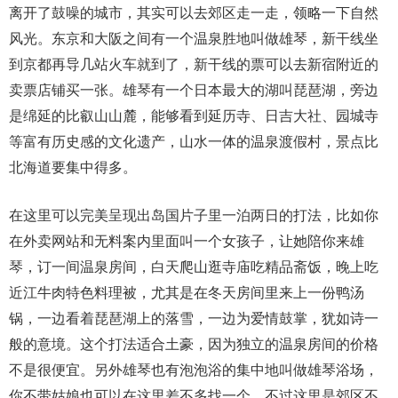
离开了鼓噪的城市，其实可以去郊区走一走，领略一下自然
风光。东京和大阪之间有一个温泉胜地叫做雄琴，新干线坐
到京都再导几站火车就到了，新干线的票可以去新宿附近的
卖票店铺买一张。雄琴有一个日本最大的湖叫琵琶湖，旁边
是绵延的比叡山山麓，能够看到延历寺、日吉大社、园城寺
等富有历史感的文化遗产，山水一体的温泉渡假村，景点比
北海道要集中得多。
在这里可以完美呈现出岛国片子里一泊两日的打法，比如你
在外卖网站和无料案内里面叫一个女孩子，让她陪你来雄
琴，订一间温泉房间，白天爬山逛寺庙吃精品斋饭，晚上吃
近江牛肉特色料理被，尤其是在冬天房间里来上一份鸭汤
锅，一边看着琵琶湖上的落雪，一边为爱情鼓掌，犹如诗一
般的意境。这个打法适合土豪，因为独立的温泉房间的价格
不是很便宜。另外雄琴也有泡泡浴的集中地叫做雄琴浴场，
你不带姑娘也可以在这里差不多找一个，不过这里是郊区不