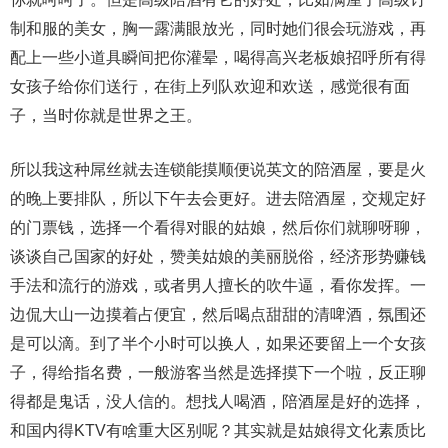
制和服的美女，胸一露满眼放光，同时她们很会玩游戏，再
配上一些小道具瞬间把你灌晕，喝得高兴老板娘招呼所有得
女孩子给你们送行，在街上列队欢迎和欢送，感觉很有面
子，当时你就是世界之王。
所以我这种屌丝就去连锁能摸顺便说英文的陪酒屋，要是火
的晚上要排队，所以下午去会更好。进去陪酒屋，交规定好
的门票钱，选择一个看得对眼的姑娘，然后你们就聊呀聊，
谈谈自己国家的好处，赞美姑娘的美丽脱俗，经济形势赚钱
手法和流行的游戏，或者男人擅长的吹牛逼，看你发挥。一
边侃大山一边摸着占便宜，然后喝点甜甜的清啤酒，氛围还
是可以滴。到了半个小时可以换人，如果还要留上一个女孩
子，得给指名费，一般游客当然是选择摸下一个啦，反正聊
得都是鬼话，没人信的。想找人喝酒，陪酒屋是好的选择，
和国内得KTV有啥重大区别呢？其实就是姑娘得文化素质比