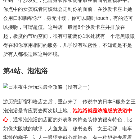
坐到一个沙发处，把随身衣帽和物品放在前面的置物柜中。
你点中的女孩或者阿姨就会走到你的面前，在沙发卡座上她
会用口和胸帮你**，身无寸缕，你可以随时touch，有的还可
以接吻，可谓超值。这种店一般是8个沙发卡座并排放在一
起，极度的节约空间，很有可能离你1米处就有一个老黑嗷嗷
得在和你享用相同的服务，几乎没有私密性，不知道是不是
所有人都很适应这种环境。
第4站、泡泡浴
游历完新宿和咬店之后，重点来了，传说中的日本S服务之王
泡泡浴是肯应要去两次以上地，
泡泡浴就是浓缩版的洗浴中
心
，通常泡泡浴的店面的外表和内饰会装修的很有特色，比
如像大阪城的城堡，人鱼龙宫，秘书会所，女王宅邸，电车
牢笼的样子，让人一眼望去就心领神会，有一种想进去看看