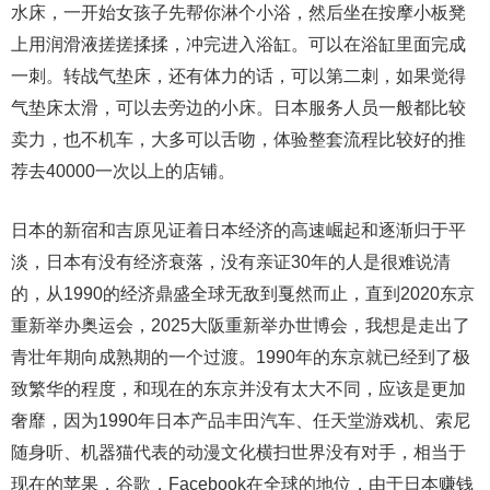
水床，一开始女孩子先帮你淋个小浴，然后坐在按摩小板凳
上用润滑液搓搓揉揉，冲完进入浴缸。可以在浴缸里面完成
一刺。转战气垫床，还有体力的话，可以第二刺，如果觉得
气垫床太滑，可以去旁边的小床。日本服务人员一般都比较
卖力，也不机车，大多可以舌吻，体验整套流程比较好的推
荐去40000一次以上的店铺。
日本的新宿和吉原见证着日本经济的高速崛起和逐渐归于平
淡，日本有没有经济衰落，没有亲证30年的人是很难说清
的，从1990的经济鼎盛全球无敌到戛然而止，直到2020东京
重新举办奥运会，2025大阪重新举办世博会，我想是走出了
青壮年期向成熟期的一个过渡。1990年的东京就已经到了极
致繁华的程度，和现在的东京并没有太大不同，应该是更加
奢靡，因为1990年日本产品丰田汽车、任天堂游戏机、索尼
随身听、机器猫代表的动漫文化横扫世界没有对手，相当于
现在的苹果，谷歌，Facebook在全球的地位，由于日本赚钱