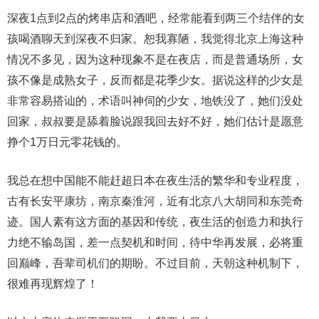
深夜1点到2点的烤串店和酒吧，经常能看到两三个结伴的女
孩喝酒聊天到深夜不归家。恕我寡陋，我觉得北京上海这种
情况不多见，因为这种现象不是在夜店，而是普通场所，女
孩不像是成熟女子，反而都是花季少女。据说这样的少女是
非常容易搭讪的，术语叫神伺的少女，地铁没了，她们没处
回家，叔叔要是舔着脸说跟我回去好不好，她们估计是愿意
挣个1万日元零花钱的。
我总在想中国能不能赶超日本在夜生活的繁华和专业程度，
古有长安平康坊，南京秦淮河，近有北京八大胡同和东莞奇
迹。国人素有这方面的基因和传统，夜生活的创造力和执行
力绝不输岛国，差一点契机和时间，待中华再发展，必将重
回巅峰，吾辈司机们的期盼。不过目前，天朝这种机制下，
很难再现辉煌了！