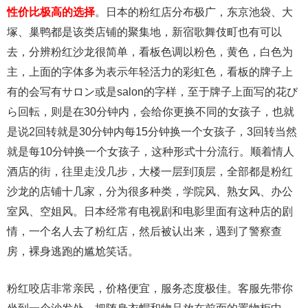
性价比极高的选择
。日本的粉红店分布极广，东京池袋、大
塚、巢鸭都是该类店铺的聚集地，新宿歌舞伎町也有可以
去，分辨粉红沙龙很简单，看板色调以粉色，黄色，白色为
主，上面的字体多为表示年轻活力的彩虹色，看板的牌子上
有的会写有サロン或是salon的字样，至于牌子上面写的花び
ら回転，则是在30分钟内，会给你更换不同的女孩子，也就
是说2回转就是30分钟内每15分钟换一个女孩子，3回转当然
就是每10分钟换一个女孩子，这种形式十分流行。顺着情人
酒店的街，往里走没几步，大楼一层到顶层，全部都是粉红
沙龙的店铺十几家，分为很多种类，学院风、熟女风、办公
室风、空姐风。日本经常有电视剧和电影里面有这种店的剧
情，一个名人去了粉红店，然后被认出来，遇到了警察查
房，裸身逃跑的尴尬笑话。
粉红咬店非常亲民，价格便宜，服务态度极佳。客服先带你