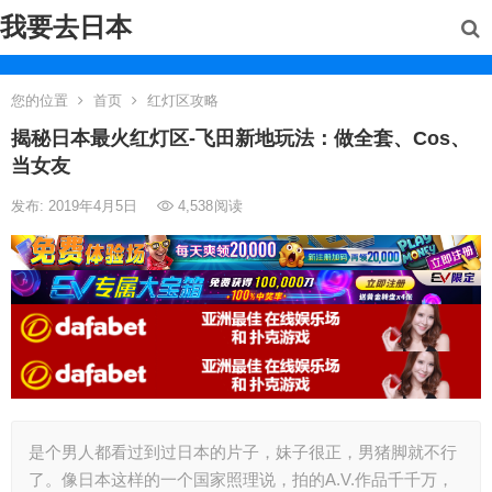
我要去日本
您的位置
首页
红灯区攻略
揭秘日本最火红灯区-飞田新地玩法：做全套、Cos、
当女友
发布: 2019年4月5日
4,538
阅读
是个男人都看过到过日本的片子，妹子很正，男猪脚就不行
了。像日本这样的一个国家照理说，拍的A.V.作品千千万，