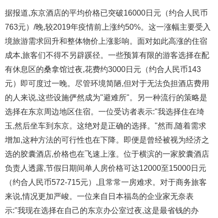
据报道,东京酒店的平均价格已突破16000日元（约合人民币
763元）/晚,较2019年疫情前上涨约50%。这一涨幅主要受入
境旅游需求回升和整体物价上涨影响。面对如此高涨的住宿
成本,旅客们不得不另辟蹊径。一些预算有限的游客选择在配
有休息区的桑拿馆过夜,花费约3000日元（约合人民币143
元）即可度过一晚。尽管环境简陋,但对于无法负担酒店费用
的人来说,这些设施俨然成为"避难所"。另一种流行的策略是
选择在东京周边地区住宿。一位受访者表示:"我选择住在埼
玉,然后坐车到东京。这绝对是正确的选择。"然而,随着需求
增加,这种方法的可行性也在下降。即便是曾经被视为经济之
选的胶囊酒店,价格也在飞速上涨。位于横滨的一家胶囊酒店
负责人透露,节假日期间单人房价格可达12000至15000日元
（约合人民币572-715元）,且常常一房难求。对于商务旅客
来说,情况更加严峻。一位来自日本福岛的企业家无奈表
示:"我现在选择在自己的东京办公室过夜,这是最省钱的办