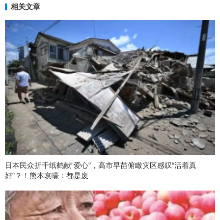
相关文章
日本民众折千纸鹤献“爱心”，高市早苗俯瞰灾区感叹“活着真
好”？！熊本哀嚎：都是废