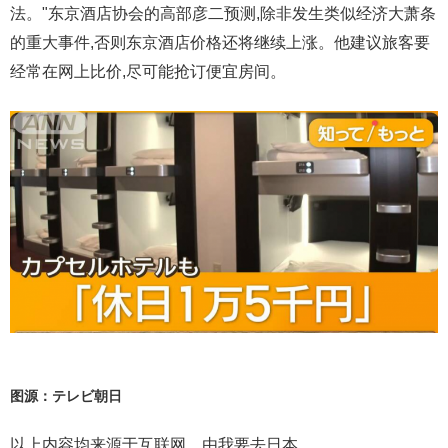
法。"东京酒店协会的高部彦二预测,除非发生类似经济大萧条
的重大事件,否则东京酒店价格还将继续上涨。他建议旅客要
经常在网上比价,尽可能抢订便宜房间。
图源：テレビ朝日
以上内容均来源于互联网，由我要去日本