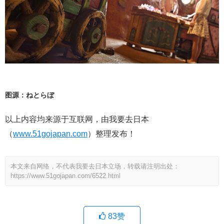
图源：ねとらぼ
以上内容均来源于互联网，由我要去日本
（
www.51gojapan.com
）整理发布！
本文来自网络，不代表我要去日本立场，转载请注明出处：
https://www.51gojapan.com/6522.html
83
赞