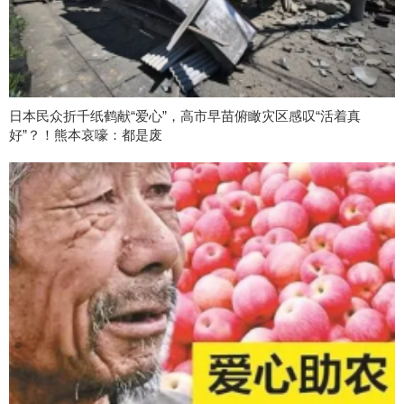
日本民众折千纸鹤献“爱心”，高市早苗俯瞰灾区感叹“活着真
好”？！熊本哀嚎：都是废