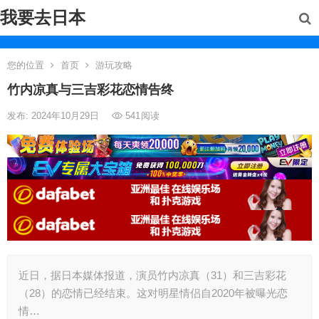
我要去日本
您的位置
首页
游玩攻略
竹内凉真与三吉彩花恋情告终
发布: 2024年10月29日
541
阅读
近日，据日本媒体报道，演员竹内凉真（31）和三吉彩花
（28）的恋情已经结束。这对明星情侣自2020年被曝光恋
情…