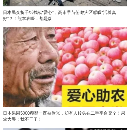
日本民众折千纸鹤献“爱心”，高市早苗俯瞰灾区感叹“活着真
好”？！熊本哀嚎：都是废
日本果园5000颗梨一夜被偷光，却有人转头在二手平台卖？！果
农大哭：我不干了！