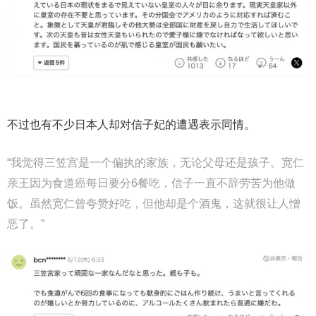
不过也有不少日本人却对信子妃的遭遇表示同情。
“我觉得三笠宫是一个偏执的家族，无论父母还是孩子。宽仁
亲王因为食道癌每日要分6餐吃，信子一直不辞劳苦为他做
饭。虽然宽仁曾夸赞好吃，但他却是个酒鬼，这就很让人憎
恶了。”