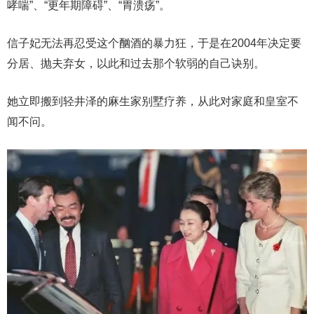
哮喘”、“更年期障碍”、“胃溃疡”。
信子妃无法再忍受这个酗酒的暴力狂，于是在2004年决定要
分居、抛夫弃女，以此和过去那个软弱的自己诀别。
她立即搬到轻井泽的麻生家别墅疗养，从此对家庭和皇室不
闻不问。