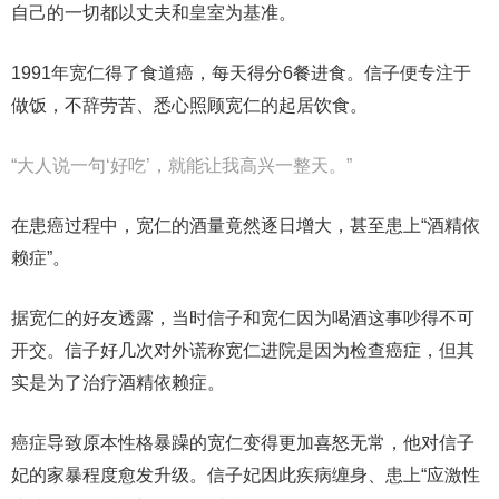
自己的一切都以丈夫和皇室为基准。
1991年宽仁得了食道癌，每天得分6餐进食。信子便专注于
做饭，不辞劳苦、悉心照顾宽仁的起居饮食。
“大人说一句‘好吃’，就能让我高兴一整天。”
在患癌过程中，宽仁的酒量竟然逐日增大，甚至患上“酒精依
赖症”。
据宽仁的好友透露，当时信子和宽仁因为喝酒这事吵得不可
开交。信子好几次对外谎称宽仁进院是因为检查癌症，但其
实是为了治疗酒精依赖症。
癌症导致原本性格暴躁的宽仁变得更加喜怒无常，他对信子
妃的家暴程度愈发升级。信子妃因此疾病缠身、患上“应激性