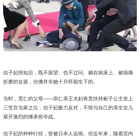
信子妃得知后，既不探望、也不过问。躺在病床上、被病痛
折磨的女孩，仿佛并非她十月怀胎生下的。
当时，宽仁的父母——崇仁亲王夫妇有意扶持彬子公主坐上
三笠宫当家之位，信子妃极力反对，不惜与自己的亲生女儿
展开激烈的继承抢夺战。
信子妃的种种行径，曾被日本人诟病。但近年来，随着宫内