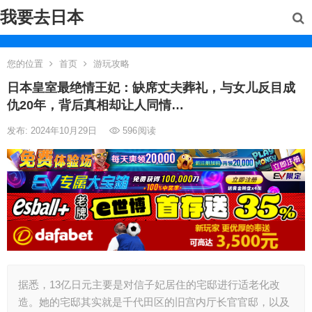
我要去日本
您的位置
首页
游玩攻略
日本皇室最绝情王妃：缺席丈夫葬礼，与女儿反目成
仇20年，背后真相却让人同情…
发布: 2024年10月29日
596
阅读
据悉，13亿日元主要是对信子妃居住的宅邸进行适老化改
造。她的宅邸其实就是千代田区的旧宫内厅长官官邸，以及