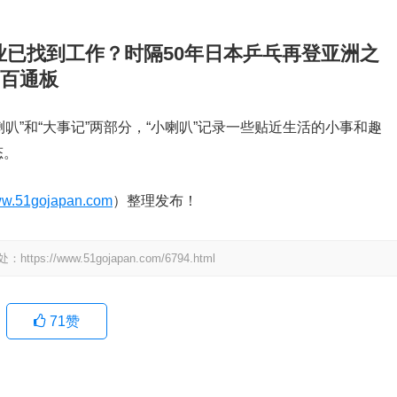
毕业已找到工作？时隔50年日本乒乓再登亚洲之
 百通板
喇叭”和“大事记”两部分，“小喇叭”记录一些贴近生活的小事和趣
态。
w.51gojapan.com
）整理发布！
www.51gojapan.com/6794.html
71
赞