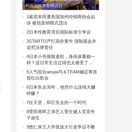
韩国总统李在明访日
1
索尼本田遭美国加州经销商协会起
诉 被指直销模式违法
2
日本性教育滞后国际标准引争议
3
STARTO严打高价黄牛 强制退会并
追究法律责任
4
日本小哥撞脸逃犯，身高体重都一
样？这日常生活过得也太难受了…
5
人气组合aespa与＆TEAM确定将首
登红白歌会
6
日本失去30年，他凭什么连续大赚
特赚？
7
任天堂，和它失去的一个时代
8
菅田将晖之弟艺人菅生健人官宣长
子诞生
9
悠仁亲王入学筑波大引发争议不断