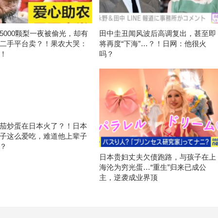
5000颗梨一夜被偷光，却有
田中圭丑闻风波后高调复出，甚至即
二手平台卖？！果农大哭：
将再度“下海”…？！日网：他很火
！
吗？
茄炒蛋在日本火了？！日本
子这么爱吃，难道他上辈子
？
日本贵妇丈夫欠债跑路，与孩子在上
海沦为穷光蛋…“重生”归来已成公
主，逆袭成业界顶