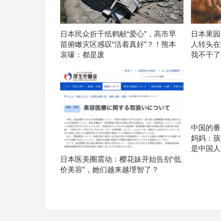
日本民众折千纸鹤献“爱心”，高市早
日本果园
苗俯瞰灾区感叹“活着真好”？！熊本
人转头在
哀嚎：都是废
我不干了
中国的番
妈妈：孩
是中国人
日本医美圈震动：樱花妹开始告别“低
价美容”，她们越来越理智了？