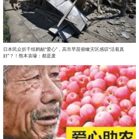
日本民众折千纸鹤献“爱心”，高市早苗俯瞰灾区感叹“活着真
好”？！熊本哀嚎：都是废