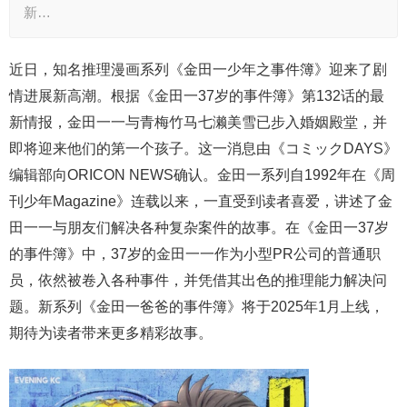
新…
近日，知名推理漫画系列《金田一少年之事件簿》迎来了剧
情进展新高潮。根据《金田一37岁的事件簿》第132话的最
新情报，金田一一与青梅竹马七濑美雪已步入婚姻殿堂，并
即将迎来他们的第一个孩子。这一消息由《コミックDAYS》
编辑部向ORICON NEWS确认。金田一系列自1992年在《周
刊少年Magazine》连载以来，一直受到读者喜爱，讲述了金
田一一与朋友们解决各种复杂案件的故事。在《金田一37岁
的事件簿》中，37岁的金田一一作为小型PR公司的普通职
员，依然被卷入各种事件，并凭借其出色的推理能力解决问
题。新系列《金田一爸爸的事件簿》将于2025年1月上线，
期待为读者带来更多精彩故事。