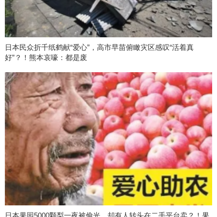
日本民众折千纸鹤献“爱心”，高市早苗俯瞰灾区感叹“活着真
好”？！熊本哀嚎：都是废
日本果园5000颗梨一夜被偷光，却有人转头在二手平台卖？！果