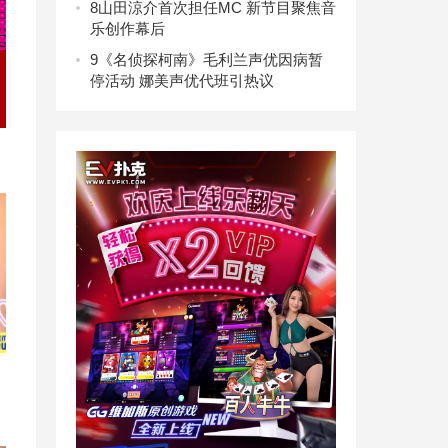
8
山田涼介首次担任MC 新节目聚焦音
乐创作幕后
9
《名侦探柯南》毛利兰声优因病暂
停活动 娜美声优代班引热议