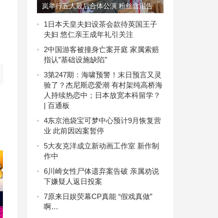
岚举行五人最后合体公演 粉丝含泪告
别
1
日本天皇夫妇设茶会款待英国王子
夫妇 悠仁亲王成年礼引关注
2
中国游客被撞身亡案开庭 家属索赔
指认”基础设施缺陷”
3
第247期：海啸预警！末日预言又灵
验了？杰尼斯恋爱潮 有村架纯高桥海
人持续热恋中；日本放宽本科留学？
| 百通板
4
东京池袋宝可梦中心预计9月恢复营
业 此前因凶案暂停
5
大友克洋成立新动画工作室 新作制
作中
6
川崎女性尸体遗弃案告破 亲属劝说
下嫌疑人返日投案
7
原来日娱荧幕CP真能 “假戏真做”
啊…