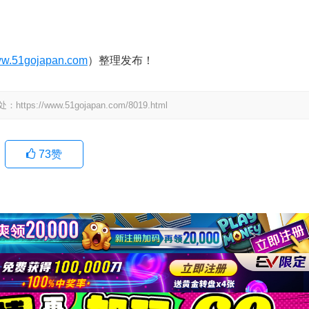
w.51gojapan.com
）整理发布！
www.51gojapan.com/8019.html
73
赞