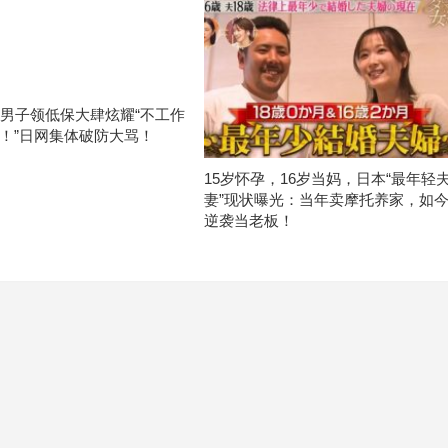
岁男子领低保大肆炫耀“不工作
！”日网集体破防大骂！
15岁怀孕，16岁当妈，日本“最年轻
妻”现状曝光：当年卖摩托养家，如
逆袭当老板！