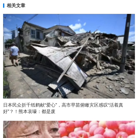
相关文章
日本民众折千纸鹤献“爱心”，高市早苗俯瞰灾区感叹“活着真
好”？！熊本哀嚎：都是废