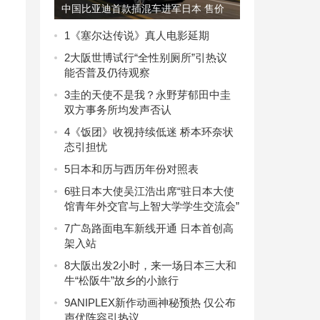
中国比亚迪首款插混车进军日本 售价
398万日元
1
《塞尔达传说》真人电影延期
2
大阪世博试行“全性别厕所”引热议
能否普及仍待观察
3
圭的天使不是我？永野芽郁田中圭
双方事务所均发声否认
4
《饭团》收视持续低迷 桥本环奈状
态引担忧
5
日本和历与西历年份对照表
6
驻日本大使吴江浩出席“驻日本大使
馆青年外交官与上智大学学生交流会”
7
广岛路面电车新线开通 日本首创高
架入站
8
大阪出发2小时，来一场日本三大和
牛“松阪牛”故乡的小旅行
9
ANIPLEX新作动画神秘预热 仅公布
声优阵容引热议