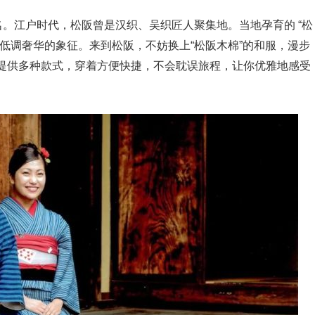
名。江户时代，松阪曾是汉织、吴织匠人聚集地。当地孕育的 “松
低调奢华的象征。来到松阪，不妨换上“松阪木棉”的和服，漫步
提供多种款式，穿着方便快捷，不会耽误旅程，让你优雅地感受