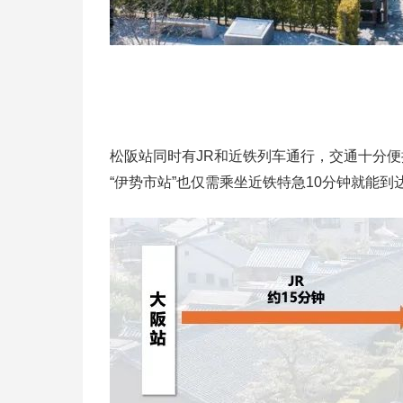
松阪站同时有JR和近铁列车通行，交通十分
“伊势市站”也仅需乘坐近铁特急10分钟就能