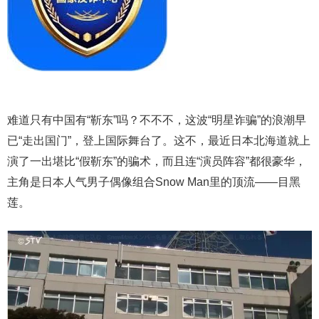
难道只有中国有“靳东”吗？不不不，这波“明星诈骗”的浪潮早
已“走出国门”，登上国际舞台了。这不，最近日本北海道就上
演了一出堪比“假靳东”的骗术，而且连“演员阵容”都很豪华，
主角是日本人气男子偶像组合Snow Man里的顶流——目黑
莲。