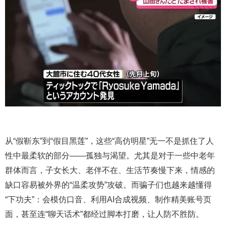
从“假靳东”到“假目黑莲”，这些“高仿明星”无一不是抓住了人
性中最柔软的部分——孤独与渴望。尤其是对于一些中老年
群体而言，子女长大、老伴不在、生活节奏慢下来，情感的
缺口容易被外界的“温柔攻势”攻破。而骗子们也越来越懂得
“下功夫”：会模仿口音、利用AI合成视频、制作精美账号页
面，甚至连“聊天话术”都经过脚本打磨，让人防不胜防。