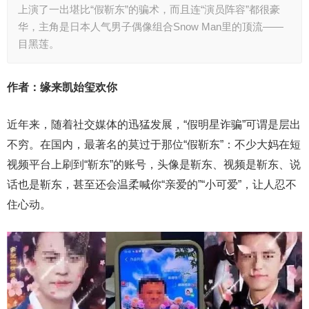
上演了一出堪比“假靳东”的骗术，而且连“演员阵容”都很豪
华，主角是日本人气男子偶像组合Snow Man里的顶流——
目黑莲。
作者：缘来凯始玺欢你
近年来，随着社交媒体的迅猛发展，“假明星诈骗”可谓是层出
不穷。在国内，最著名的莫过于那位“假靳东”：不少大妈在短
视频平台上刷到“靳东”的账号，头像是靳东、视频是靳东、说
话也是靳东，甚至还会温柔喊你“亲爱的”“小可爱”，让人忍不
住心动。