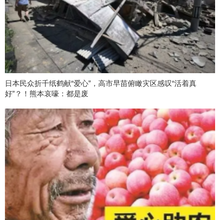
日本民众折千纸鹤献“爱心”，高市早苗俯瞰灾区感叹“活着真
好”？！熊本哀嚎：都是废