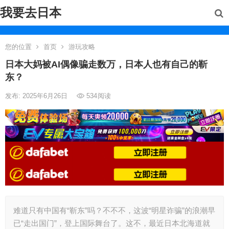
我要去日本
您的位置
首页
游玩攻略
日本大妈被AI偶像骗走数万，日本人也有自己的靳
东？
发布: 2025年6月26日
534
阅读
难道只有中国有“靳东”吗？不不不，这波“明星诈骗”的浪潮早
已“走出国门”，登上国际舞台了。这不，最近日本北海道就