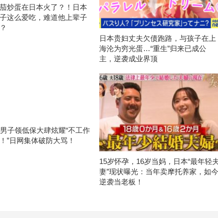
茄炒蛋在日本火了？！日本
子这么爱吃，难道他上辈子
？
日本贵妇丈夫欠债跑路，与孩子在上
海沦为穷光蛋…“重生”归来已成公
主，逆袭成业界顶
岁男子领低保大肆炫耀“不工作
！”日网集体破防大骂！
15岁怀孕，16岁当妈，日本“最年轻
妻”现状曝光：当年卖摩托养家，如
逆袭当老板！