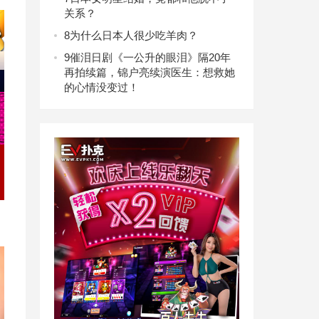
关系？
8
为什么日本人很少吃羊肉？
9
催泪日剧《一公升的眼泪》隔20年
再拍续篇，锦户亮续演医生：想救她
的心情没变过！