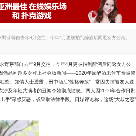
的永野芽郁自去年9月交往，今年4月更被拍到醉酒后同返女方公寓。
的永野芽郁自去年9月交往，今年4月更被拍到醉酒后同返女方公
酒品问题多次登上社会版新闻——2020年因醉酒未付车费被警
性狂欢。知情人士透露，田中酒后“性格奔放”，常因失控被友人送
涉及年轻共演者的丑闻令她彻底愤怒。两人因2010年合作日剧
辈出手”深感厌恶，或采取法律手段。日媒评论称，这场“大叔之恋”