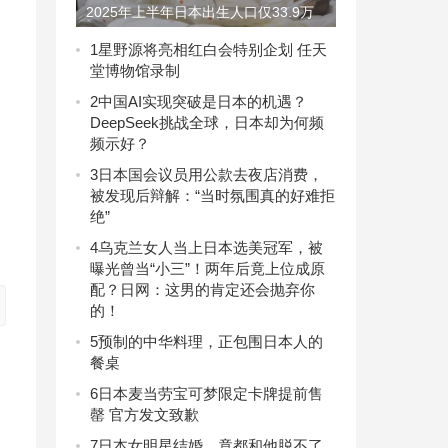
2025年上半年日本出生人口仅33.9万
创历史新低
1
星野源将亮相红白会特别企划 任天
堂博物馆录制
2
中国AI实现突破是日本的机遇？
DeepSeek挑战全球，日本却为何频
频示好？
3
日本国会议员用公款去夜店消费，
被发现后辩解：“当时氛围真的好难拒
绝”
4
乌克兰女人当上日本选美冠军，被
曝光曾当“小三”！两年后竟上位成原
配？日网：这男的肯定还会抛弃你
的！
5
预制的中华料理，正包围日本人的
餐桌
6
日本麦当劳宝可梦限定卡牌提前售
罄 官方发文致歉
7
日本女明星结婚，竟都和他脱不了