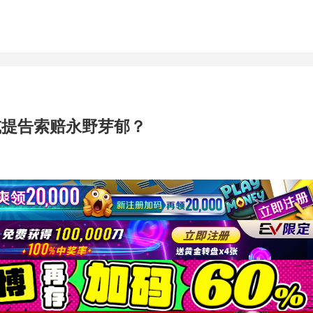
或提告索赔永野芽郁？