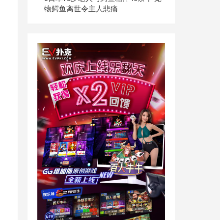
物鳄鱼离世令主人悲痛