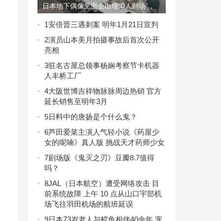
日本地下偶像见面会出现“0人到场”，
女团们哭了的照片惹人心疼后人气暴涨
1
安倍晋三遇刺案 明年1月21日宣判
2
演员山本美月拍摄事故后首次公开
亮相
3
驻名古屋总领事杨娴考察节卡机器
人丰桥工厂
4
大阪世博吉祥物脉脉周边热销 官方
延长销售至明年3月
5
日料中的唐扬是个什么鬼？
6
芦田爱菜主演人气轻小说《药屋少
女的呢喃》真人版 挑战天才药师少女
7
剧场版《鬼灭之刃》豆瓣8.7值得
吗？
8
JAL（日本航空）遭受网络攻击 目
前系统故障 上午 10 点从山口宇部机
场飞往羽田机场的航班延误
9
日本73岁老人与鳄鱼相伴40余年 宠