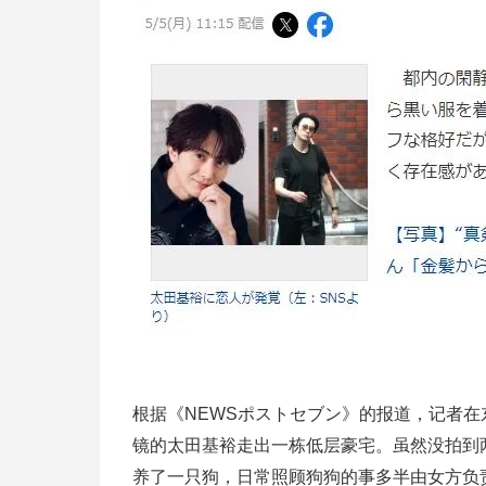
根据《NEWSポストセブン》的报道，记者
镜的太田基裕走出一栋低层豪宅。虽然没拍到
养了一只狗，日常照顾狗狗的事多半由女方负