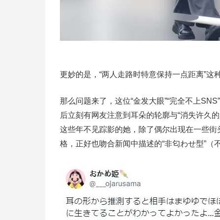
更妙的是，“两人走路时特意保持一点距离”
那么问题来了，这位“金发大眼”“完全不上SN
后立刻有网友注意到耳朵的轮廓与“消失许久的
这些年不见踪影的她，除了偶尔出现在一些街
格，正好也吻合新闻中描述的“非匂わせ型”（