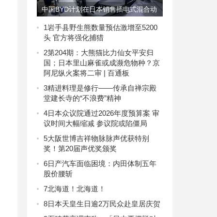
中国BYD计划在日本销售插电式混合动
力车
1
岩手县野生熊数量预估激增至5200
头 官方将强化捕猎
2
第204期：大熊猫比力仙女平安归
国；日本里山麻雀或成濒危物种？京
阿尼纵火案将二审 | 百通板
3
精进料理是修行——传承自禅宗殿
堂建长寺的“不浪费”精神
4
日本众议院通过2026年度预算案 审
议时间大幅缩减 参议院或陷僵局
5
大阪世博吉祥物脉脉声优获特别
奖！第20届声优奖颁奖
6
日产汽车面临困境：内田体制五年
股价腰斩
7
北海道！北海道！
8
日本天皇生日逾2万民众赴皇居庆贺