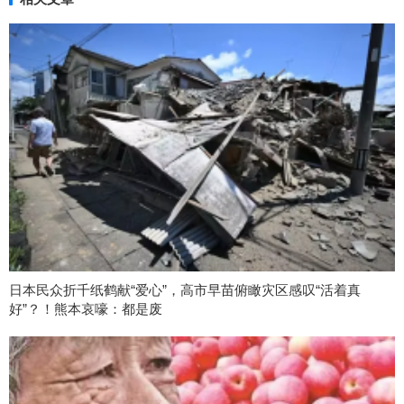
日本民众折千纸鹤献“爱心”，高市早苗俯瞰灾区感叹“活着真
好”？！熊本哀嚎：都是废