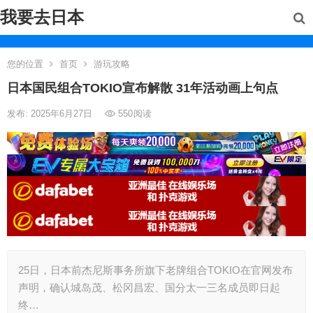
我要去日本
您的位置
首页
游玩攻略
日本国民组合TOKIO宣布解散 31年活动画上句点
发布: 2025年6月27日
550
阅读
25日，日本前杰尼斯事务所旗下老牌组合TOKIO在官网发布
声明，确认城岛茂、松冈昌宏、国分太一三名成员即日起
终…