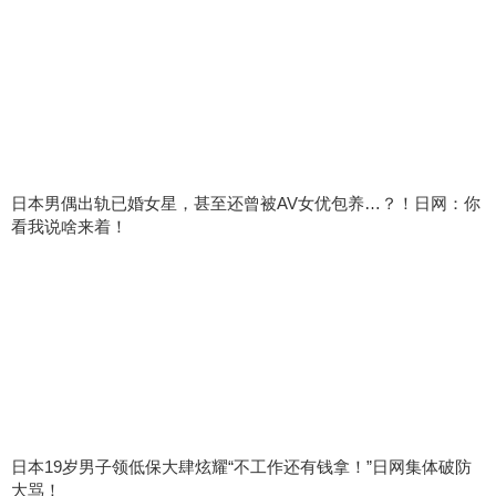
日本男偶出轨已婚女星，甚至还曾被AV女优包养…？！日网：你
看我说啥来着！
日本19岁男子领低保大肆炫耀“不工作还有钱拿！”日网集体破防
大骂！