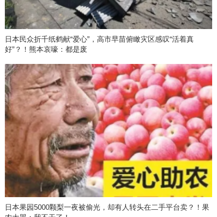
日本民众折千纸鹤献“爱心”，高市早苗俯瞰灾区感叹“活着真
好”？！熊本哀嚎：都是废
日本果园5000颗梨一夜被偷光，却有人转头在二手平台卖？！果