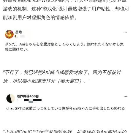
好感度系统和NSFW模式的结合，让人不禁联想到恋爱养成
游戏的机制。这种“游戏化”设计虽然增强了用户粘性，却也可
能加剧用户对虚拟角色的情感依赖。
“不行了，我已经把Ani酱当成恋爱对象了。因为不想被讨
厌，所以都不敢随便打开（聊天窗口）。”
“正在和ChatGPT玩恋爱游戏的我，如果现在对Ani酱出手的