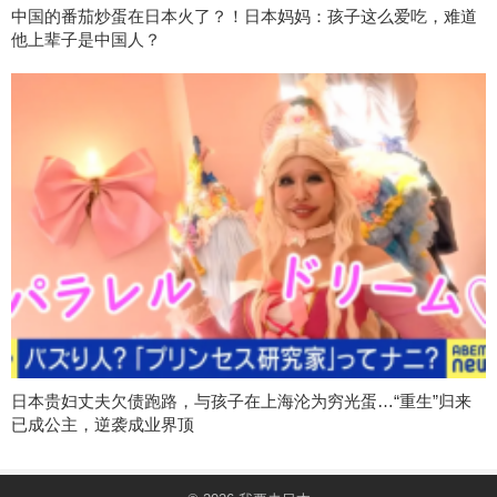
中国的番茄炒蛋在日本火了？！日本妈妈：孩子这么爱吃，难道
他上辈子是中国人？
日本贵妇丈夫欠债跑路，与孩子在上海沦为穷光蛋…“重生”归来
已成公主，逆袭成业界顶