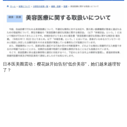
日本医美圈震动：樱花妹开始告别“低价美容”，她们越来越理智
了？