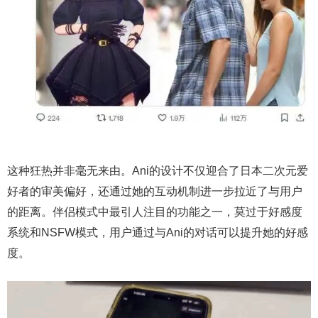
这种狂热并非毫无来由。Ani的设计不仅迎合了日本二次元爱
好者的审美偏好，还通过她的互动机制进一步拉近了与用户
的距离。伴侣模式中最引人注目的功能之一，莫过于好感度
系统和NSFW模式，用户通过与Ani的对话可以提升她的好感
度。