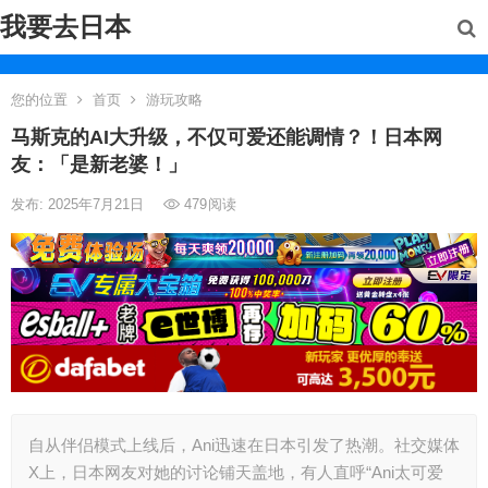
我要去日本
您的位置
首页
游玩攻略
马斯克的AI大升级，不仅可爱还能调情？！日本网
友：「是新老婆！」
发布: 2025年7月21日
479
阅读
自从伴侣模式上线后，Ani迅速在日本引发了热潮。社交媒体
X上，日本网友对她的讨论铺天盖地，有人直呼“Ani太可爱