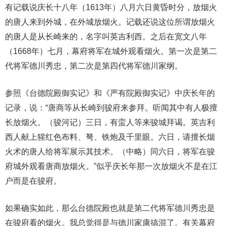
有记载说庆长十八年（1613年）八月六日黄昏时分，放烟火
的唐人来到外城，在外城放烟火。记载还说这位所谓放烟火
的唐人是从长崎来的，名字叫英吉利西。之后在宽文八年
（1668年）七月，幕府将军在城外观看烟火。第一次是第二
代将军德川秀忠，第二次是第四代将军德川家纲。
参照《台德院殿御实记》和《严有院殿御实记》中庆长年的
记录，说：“唐商等从长崎到骏府来参拜。听闻其中有人极擅
长放烟火。（骏河记）三日，有蛮人等来骏城拜谒。英吉利
西人献上猩红色布料、弩、铁炮及千里眼。六日，请擅长烟
火术的唐人给将军展示其技术。（中略）同六日，将军在骏
府城外观看唐商放烟火。”似乎庆长年那一次放烟火不是在江
户而是在骏府。
如果确实如此，那么台德院殿也就是第二代将军德川秀忠是
在骏府看的烟火。我总觉得是与德川家康搞混了。有关幕府