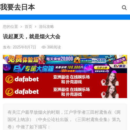
我要去日本
您的位置
首页
游玩攻略
说起夏天，就是烟火大会
发布: 2025年8月7日
398
阅读
有关江户最早放烟火的时期，江户学学者三田村鸢鱼在《两
国河上纳凉）（中央公论社出版，（三田村鸢鱼全集）第九
卷）中做了如下描写：