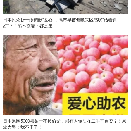
日本民众折千纸鹤献“爱心”，高市早苗俯瞰灾区感叹“活着真
好”？！熊本哀嚎：都是废
日本果园5000颗梨一夜被偷光，却有人转头在二手平台卖？！果
农大哭：我不干了！