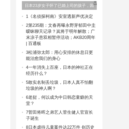
日本23岁女子怀了已婚上司的孩子，因
「怕被讨厌」生下埋停车场，不敢告诉
1
《名侦探柯南》安室透新声优决定
生父。
2
第235期：文春再曝永野芽郁田中圭
暧昧聊天记录？岚将于明年解散；广
末凉子患双相暂停活动；AKB20周年
| 百通板
3
松浦弥太郎：用心安排的休息日更
能治愈我们的身心
4
一年消失上百座，日本的神社正在
经历什么？
5
敢实名制丢垃圾，日本人真不怕翻
垃圾的神人啊？
6
老挝，何以成为中日韩恋童癖的天
堂？
7
菅田将晖之弟艺人菅生健人官宣长
子诞生
8
日本虐待儿童案件达22万件 创历史