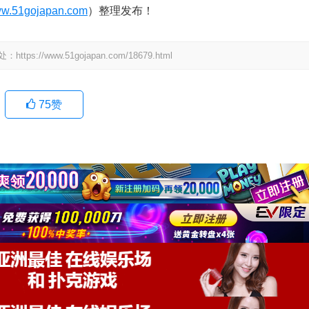
w.51gojapan.com
）整理发布！
www.51gojapan.com/18679.html
75
赞