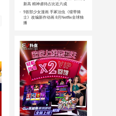
新高 精神虐待占比近六成
9
首部少女漫画 手冢治虫《缎带骑
士》改编新作动画 8月Netflix全球独
播