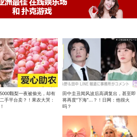
5000颗梨一夜被偷光，却有
田中圭丑闻风波后高调复出，甚至即
二手平台卖？！果农大哭：
将再度“下海”…？！日网：他很火
！
吗？