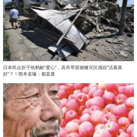
日本民众折千纸鹤献“爱心”，高市早苗俯瞰灾区感叹“活着真
好”？！熊本哀嚎：都是废