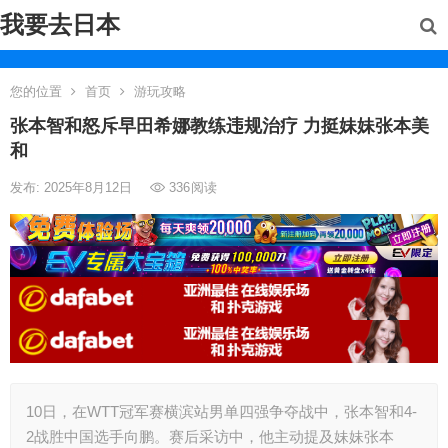
我要去日本
您的位置
首页
游玩攻略
张本智和怒斥早田希娜教练违规治疗 力挺妹妹张本美
和
发布: 2025年8月12日
336
阅读
10日，在WTT冠军赛横滨站男单四强争夺战中，张本智和4-
2战胜中国选手向鹏。赛后采访中，他主动提及妹妹张本