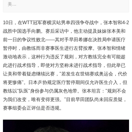
美…
10日，在WTT冠军赛横滨站男单四强争夺战中，张本智和4-2
战胜中国选手向鹏。赛后采访中，他主动提及妹妹张本美和
前一日的争议性败北——其对手早田希娜在决胜局申请医疗
暂停时，由教练而非赛事医生进行左臂按摩。张本智和情绪
激动地表示，这种行为违反了规则，对方教练完全有可能趁
此进行战术指导，即使对方坚称未进行战术指导，但此举已
让美和带着疑虑继续比赛，"若发生在世锦赛或奥运会，代价
将更惨痛"。日本乒协规定医疗暂停期间仅允许医生介入，但
教练以"队医"身份参与仍属灰色地带。张本坦言："规则不会
为我们改变，唯有变得更强。"目前早田团队尚未回应质疑，
赛事组委会正评估是否违规。