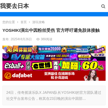
我要去日本
您的位置
首页
游玩攻略
YOSHIKI演出中因粉丝受伤 官方呼吁避免肢体接触
发布: 2025年8月26日
389
阅读
24日，传奇摇滚乐队X JAPAN队长YOSHIKI的官方团队通过
社交平台发布公告，称其在23日晚的演出中因部…