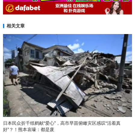
相关文章
日本民众折千纸鹤献“爱心”，高市早苗俯瞰灾区感叹“活着真
好”？！熊本哀嚎：都是废