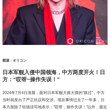
图源：オリコン
日本军舰入侵中国领海，中方两度开火！日
方：“哎呀~操作失误！”
2024年7月4日清晨，面对日本军舰大摇大摆的“路过”，中方
当时就发出了严正抗议和交涉。现在事情过去了一年多，日
本方面除了轻描淡写地表示：“哎呀，操作失误！”以外，最近