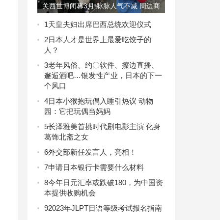
关西世博闭幕3月 脉脉人气不减 周边商
品持续热销
1
天皇夫妇出席巴西总统欢迎仪式
2
日本人才是世界上最爱吃饺子的
人？
3
老年风俗、约〇软件、擦边直播、
邂逅酒吧…银发性产业，日本的下一
个风口
4
日本小猴抱玩偶入睡引热议 动物
园：它把玩偶当妈妈
5
长泽雅美首挑时代剧电影主演 化身
葛饰北斋之女
6
外交部新任发言人，亮相！
7
申请日本银行卡需要什么材料
8
今年日元汇率或跌破180，为中国资
本提供收购机会
9
2023年JLPT日语等级考试报名指南