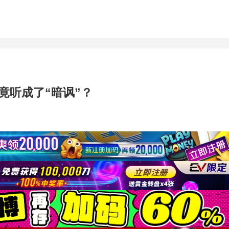
竟听成了“暗讽”？