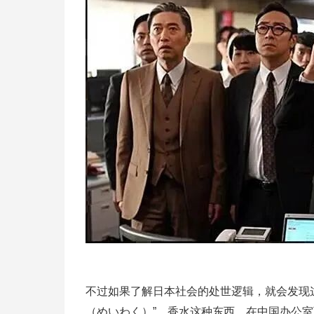
不过如果了解日本社会的处世逻辑，就会发现
（めいわく）”。香水这种东西，在中国办公