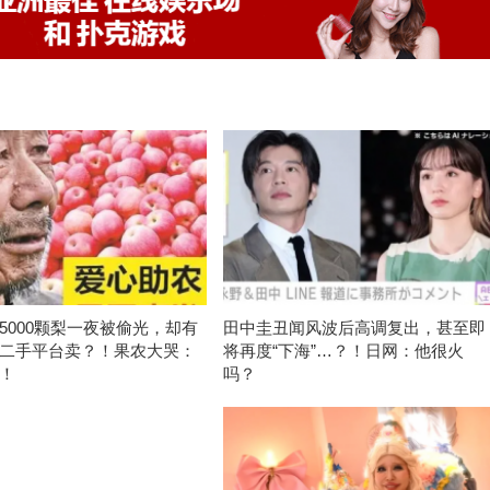
5000颗梨一夜被偷光，却有
田中圭丑闻风波后高调复出，甚至即
二手平台卖？！果农大哭：
将再度“下海”…？！日网：他很火
！
吗？