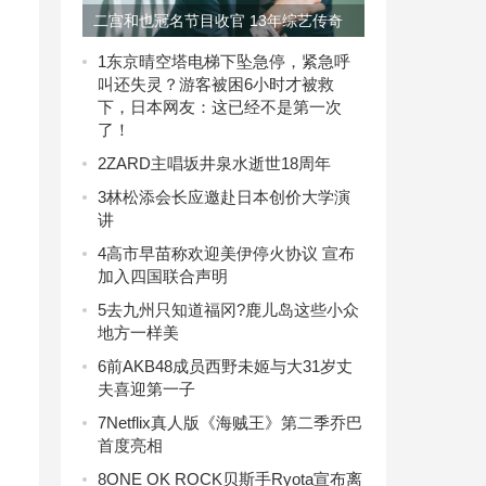
二宫和也冠名节目收官 13年综艺传奇
落幕
1
东京晴空塔电梯下坠急停，紧急呼
叫还失灵？游客被困6小时才被救
下，日本网友：这已经不是第一次
了！
2
ZARD主唱坂井泉水逝世18周年
3
林松添会长应邀赴日本创价大学演
讲
4
高市早苗称欢迎美伊停火协议 宣布
加入四国联合声明
5
去九州只知道福冈?鹿儿岛这些小众
地方一样美
6
前AKB48成员西野未姬与大31岁丈
夫喜迎第一子
7
Netflix真人版《海贼王》第二季乔巴
首度亮相
8
ONE OK ROCK贝斯手Ryota宣布离