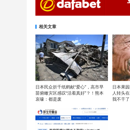
相关文章
日本民众折千纸鹤献“爱心”，高市早
日本果园
苗俯瞰灾区感叹“活着真好”？！熊本
人转头在
哀嚎：都是废
我不干了