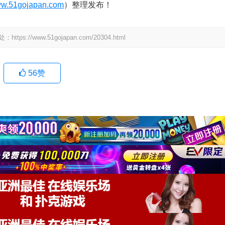
w.51gojapan.com
）整理发布！
www.51gojapan.com/20304.html
56
赞