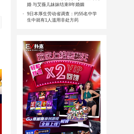
婚 与艾薇儿妹妹结束8年婚姻
9
日本厚生劳动省调查：约55名中学
生中就有1人滥用非处方药