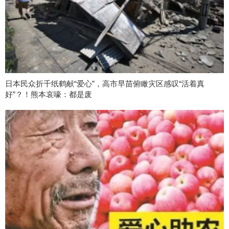
日本民众折千纸鹤献“爱心”，高市早苗俯瞰灾区感叹“活着真
好”？！熊本哀嚎：都是废