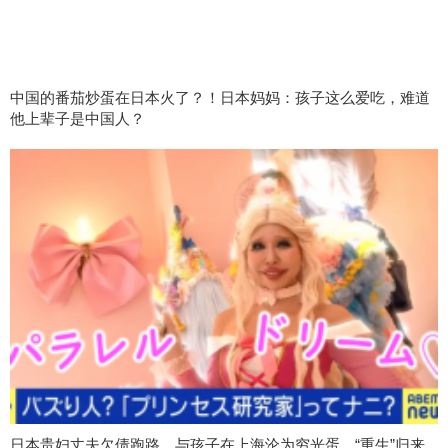
中国的番茄炒蛋在日本火了？！日本妈妈：孩子这么爱吃，难道
他上辈子是中国人？
日本贵妇丈夫欠债跑路，与孩子在上海沦为穷光蛋…“重生”归来