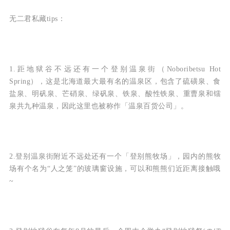
无二君私藏tips：
1.距地狱谷不远还有一个登别温泉街（Noboribetsu Hot
Spring），这是北海道最大最有名的温泉区，包含了硫磺泉、食
盐泉、明矾泉、芒硝泉、绿矾泉、铁泉、酸性铁泉、重曹泉和镭
泉共九种温泉，因此这里也被称作「温泉百货公司」。
2.登别温泉街附近不远处还有一个「登别熊牧场」，园内的熊牧
场有个名为“人之笼”的玻璃窗设施，可以和熊熊们近距离接触哦
~