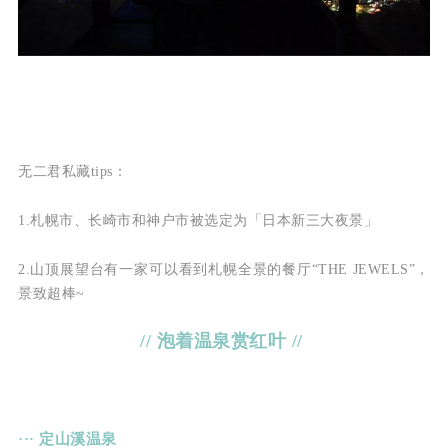
无二君私藏tips：
1.札幌市、长崎市和神户市被选定为「日本新三大夜景」
2.山顶展望台有一家可以看到札幌全景的餐厅“THE JEWELS”，
景致超棒~
// 泡着温泉赏红叶 //
··· 定山溪温泉