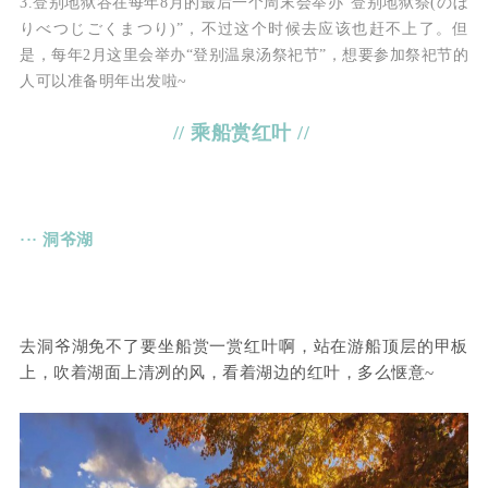
3.登别地狱谷在每年8月的最后一个周末会举办“登别地狱祭(のぼ
りべつじごくまつり)”，不过这个时候去应该也赶不上了。但
是，每年2月这里会举办“登别温泉汤祭祀节”，想要参加祭祀节的
人可以准备明年出发啦~
// 乘船赏红叶 //
··· 洞爷湖
去洞爷湖免不了要坐船赏一赏红叶啊，站在游船顶层的甲板
上，吹着湖面上清冽的风，看着湖边的红叶，多么惬意~