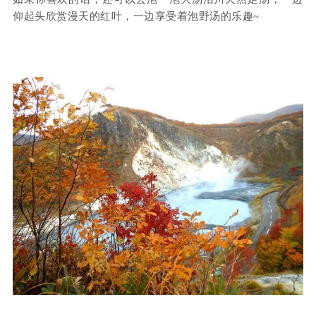
仰起头欣赏漫天的红叶，一边享受着泡野汤的乐趣~