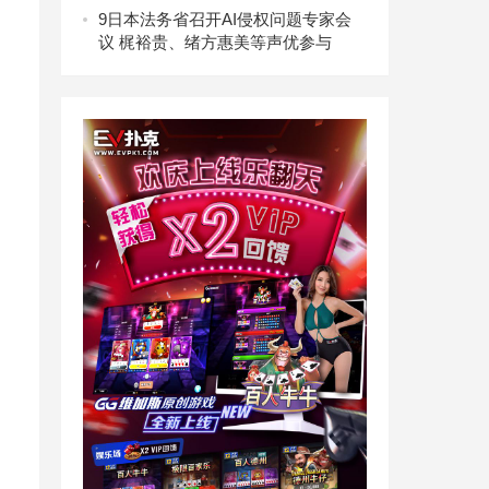
9
日本法务省召开AI侵权问题专家会
议 梶裕贵、绪方惠美等声优参与