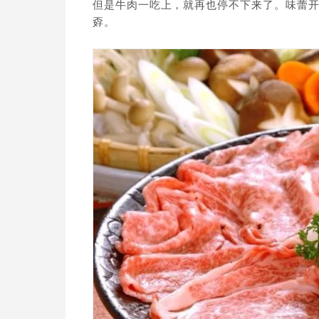
但是牛肉一吃上，就再也停不下来了。味蕾
孬。