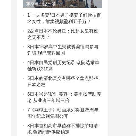
东京迪士尼严禁
1
“一夫多妻”日本男子携妻子们偷拍百
名女性，靠卖视频盈利五千万？
2
盘点日本不伦男星：比起女星有过
之无不及？
3
日本16岁高中生疑被诱骗缅甸参与
诈骗 现已获救回国
4
日本自民党创历史纪录 众院选举单
独斩获310席
5
日本的清北复交有哪些？盘点那些
日本名校
6
日本兴起”护理美容”：美甲按摩助养
老 从业者三年增三倍
7
《网球王子》动画系列将迎25周年
周年纪念视觉图公开
8
日本首相高市早苗称不排除节电请
求 强调能源供应稳定