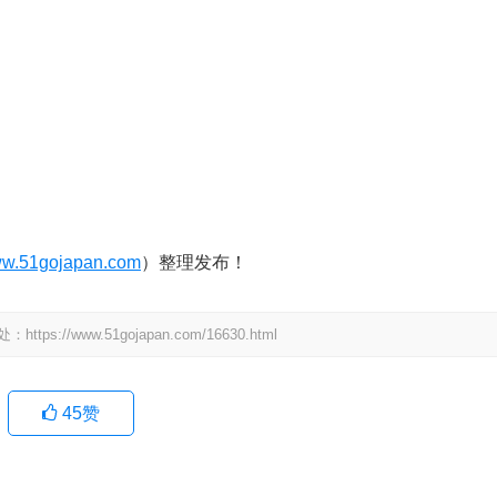
w.51gojapan.com
）整理发布！
www.51gojapan.com/16630.html
45
赞