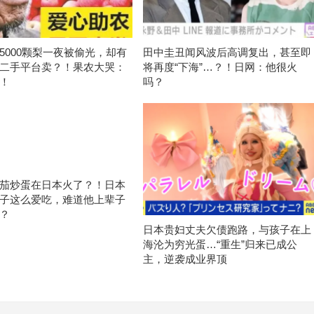
5000颗梨一夜被偷光，却有
田中圭丑闻风波后高调复出，甚至即
二手平台卖？！果农大哭：
将再度“下海”…？！日网：他很火
！
吗？
茄炒蛋在日本火了？！日本
子这么爱吃，难道他上辈子
？
日本贵妇丈夫欠债跑路，与孩子在上
海沦为穷光蛋…“重生”归来已成公
主，逆袭成业界顶