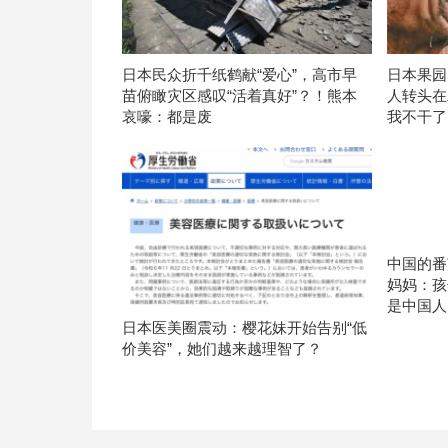
日本民众折千纸鹤献“爱心”，高市早
日本果园
苗俯瞰灾区感叹“活着真好”？！熊本
人转头在
哀嚎：都是废
我不干了
中国的番
妈妈：孩
是中国人
日本医美圈震动：樱花妹开始告别“低
价美容”，她们越来越理智了？