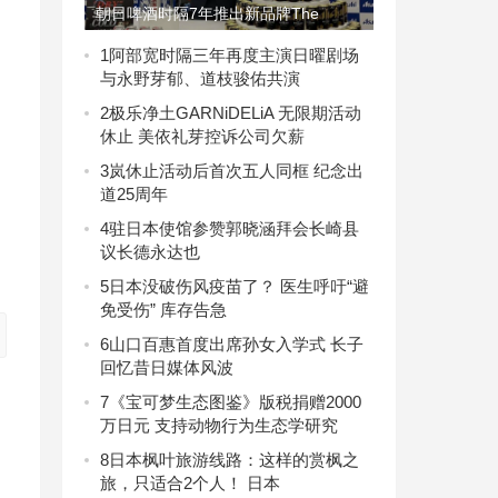
朝日啤酒时隔7年推出新品牌The
Bitterist 主打苦味特色
1
阿部宽时隔三年再度主演日曜剧场
与永野芽郁、道枝骏佑共演
2
极乐净土GARNiDELiA 无限期活动
休止 美依礼芽控诉公司欠薪
3
岚休止活动后首次五人同框 纪念出
道25周年
4
驻日本使馆参赞郭晓涵拜会长崎县
议长德永达也
5
日本没破伤风疫苗了？ 医生呼吁“避
免受伤” 库存告急
6
山口百惠首度出席孙女入学式 长子
回忆昔日媒体风波
7
《宝可梦生态图鉴》版税捐赠2000
万日元 支持动物行为生态学研究
8
日本枫叶旅游线路：这样的赏枫之
旅，只适合2个人！ 日本