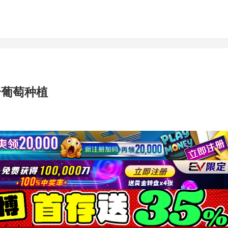
身葡萄种植