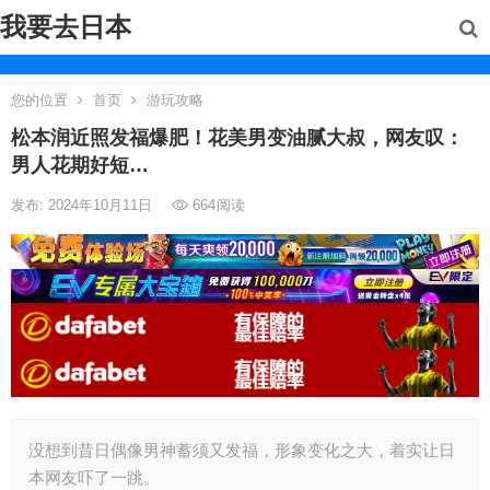
我要去日本
您的位置
首页
游玩攻略
松本润近照发福爆肥！花美男变油腻大叔，网友叹：
男人花期好短…
发布: 2024年10月11日
664
阅读
没想到昔日偶像男神蓄须又发福，形象变化之大，着实让日
本网友吓了一跳。