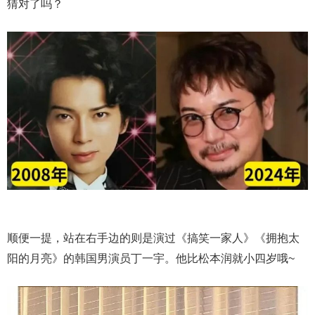
猜对了吗？
顺便一提，站在右手边的则是演过《搞笑一家人》《拥抱太
阳的月亮》的韩国男演员丁一宇。他比松本润就小四岁哦~