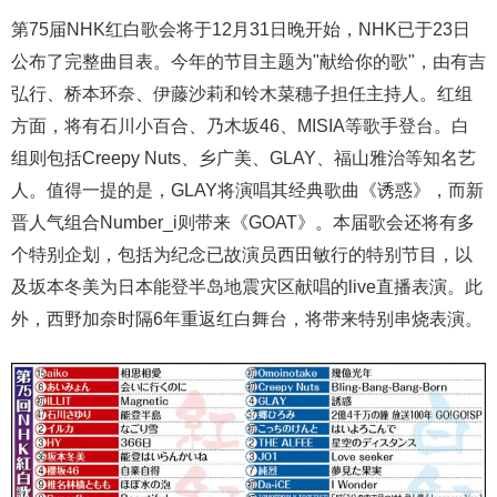
第75届NHK红白歌会将于12月31日晚开始，NHK已于23日
公布了完整曲目表。今年的节目主题为"献给你的歌"，由有吉
弘行、桥本环奈、伊藤沙莉和铃木菜穗子担任主持人。红组
方面，将有石川小百合、乃木坂46、MISIA等歌手登台。白
组则包括Creepy Nuts、乡广美、GLAY、福山雅治等知名艺
人。值得一提的是，GLAY将演唱其经典歌曲《诱惑》，而新
晋人气组合Number_i则带来《GOAT》。本届歌会还将有多
个特别企划，包括为纪念已故演员西田敏行的特别节目，以
及坂本冬美为日本能登半岛地震灾区献唱的live直播表演。此
外，西野加奈时隔6年重返红白舞台，将带来特别串烧表演。