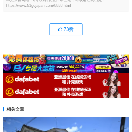
https://www.51gojapan.com/8858.html
73
赞
相关文章