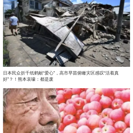
日本民众折千纸鹤献“爱心”，高市早苗俯瞰灾区感叹“活着真
好”？！熊本哀嚎：都是废